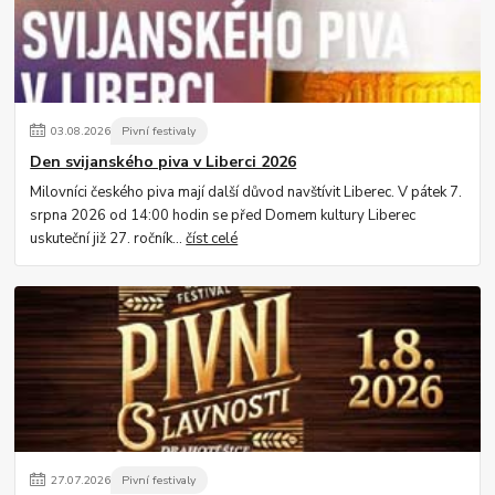
03
.
08
.
2026
Pivní festivaly
Den svijanského piva v Liberci 2026
Milovníci českého piva mají další důvod navštívit Liberec. V pátek 7.
srpna 2026 od 14:00 hodin se před Domem kultury Liberec
uskuteční již 27. ročník...
číst celé
27
.
07
.
2026
Pivní festivaly