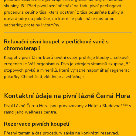
skupiny „B.“ Před pivní lázní přichází na řadu pivní peelingová
procedura celého těla, která odstraní z těla odumřelé buňky a
otevírá póry na pokožce, do které se pak snáze dostanou
sacharidy, proteiny i vitamíny.
Relaxační pivní koupel v perličkové vaně s
chromoterapií
Koupel v pivní lázni, která uvolní svaly, prohřeje klouby a celkově
zregeneruje Váš organismus. Pivo je zdrojem vitamínů skupiny „B,“
stopových prvků a minerálů, které výrazně napomáhají regeneraci
pokožky. Chmel čistí, zklidňuje a zvláčňuje.
Kontaktní údaje na pivní lázně Černá Hora
Pivní Lázně Černá Hora jsou provozovány v Hotelu Sladovna**** v
rámci jeho wellness centra.
Rezervace pivních koupelí
Přesný termín a čas procedury závisí na konkrétní rezervaci.