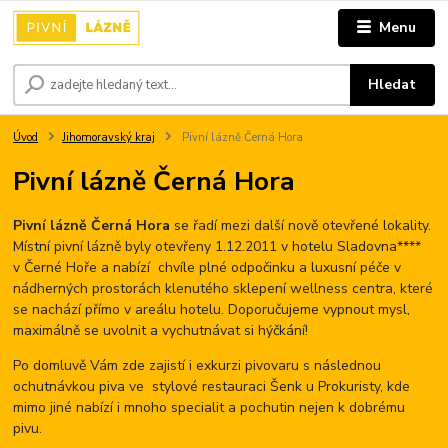
Menu
Hledat
Úvod
Jihomoravský kraj
Pivní lázně Černá Hora
Pivní lázně Černá Hora
Pivní lázně Černá Hora
se řadí mezi další nově otevřené lokality.
Místní pivní lázně byly otevřeny 1.12.2011 v hotelu Sladovna****
v Černé Hoře a nabízí chvíle plné odpočinku a luxusní péče v
nádherných prostorách klenutého sklepení wellness centra, které
se nachází přímo v areálu hotelu. Doporučujeme vypnout mysl,
maximálně se uvolnit a vychutnávat si hýčkání!
Po domluvě Vám zde zajistí i exkurzi pivovaru s následnou
ochutnávkou piva ve stylové restauraci Šenk u Prokuristy, kde
mimo jiné nabízí i mnoho specialit a pochutin nejen k dobrému
pivu.