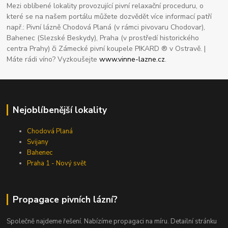
Mezi oblíbené lokality provozující pivní relaxační proceduru, o
které se na našem portálu můžete dozvědět více informací patří
např.: Pivní lázně Chodová Planá (v rámci pivovaru Chodovar),
Bahenec (Slezské Beskydy), Praha (v prostředí historického
centra Prahy) či Zámecké pivní koupele PIKARD ® v Ostravě. |
Máte rádi víno? Vyzkoušejte
www.vinne-lazne.cz
.
Nejoblíbenější lokality
Chodová Planá
Svijany
Bahenec
Praha 1 - Nový svět
Propagace pivních lázní?
Společně najdeme řešení. Nabízíme propagaci na míru. Detailní stránku