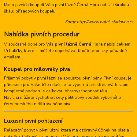
Mimo pivních koupelí Vám pivní lázně Černá Hora nabízí i širokou
škálu přísadových koupelí.
Zdroj: http://www.hotel-sladovna.cz
Nabídka pivních procedur
V současné době pro Vás
pivní lázně Černá Hora
nabízí celkem
tři balíčky, které si můžete objednávat buď telefonicky, případně
emailem.
Koupel pro milovníky piva
Příjemný pobyt v pivní lázni se spoustou pivní pěny. Pivní koupel je
přínosem pro Vaše tělo i duši. Je to výborná antistresová terapie,
kompletně podporuje celkovou obranyschopnost těla.
Navíc si můžete vychutnat celý pětilitrový soudek výborného
černohorského nefiltrovaného piva.
Luxusní pivní pohlazení
Relaxační pobyt v pivní lázni, která má ozdravný účinek na pleť a
pokožku. Celkově zregeneruje Váš organismus díky minerálům