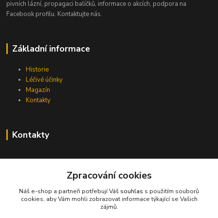
pivních lázní, propagaci balíčků, informace o akcích, podpora na
Facebook profilu. Kontaktujte nás.
Základní informace
Historie
Léčivé účinky
Magazín
Kontakty
Kontakty
info@pivni-lazne.eu
Zpracování cookies
Náš e-shop a partneři potřebují Váš
souhlas
s použitím souborů
cookies, aby Vám mohli zobrazovat informace týkající se Vašich
zájmů.