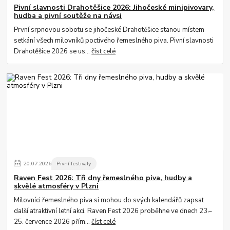
Pivní slavnosti Drahotěšice 2026: Jihočeské minipivovary,
hudba a pivní soutěže na návsi
První srpnovou sobotu se jihočeské Drahotěšice stanou místem
setkání všech milovníků poctivého řemeslného piva. Pivní slavnosti
Drahotěšice 2026 se us...
číst celé
20
.
07
.
2026
Pivní festivaly
Raven Fest 2026: Tři dny řemeslného piva, hudby a
skvělé atmosféry v Plzni
Milovníci řemeslného piva si mohou do svých kalendářů zapsat
další atraktivní letní akci. Raven Fest 2026 proběhne ve dnech 23.–
25. července 2026 přím...
číst celé