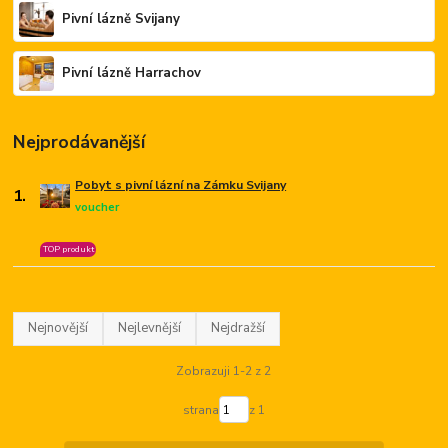
Pivní lázně Svijany
Pivní lázně Harrachov
Nejprodávanější
Pobyt s pivní lázní na Zámku Svijany
1.
voucher
TOP produkt
Nejnovější
Nejlevnější
Nejdražší
Zobrazuji 1-2 z 2
strana
z 1