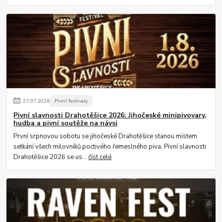
27
.
07
.
2026
Pivní festivaly
Pivní slavnosti Drahotěšice 2026: Jihočeské minipivovary,
hudba a pivní soutěže na návsi
První srpnovou sobotu se jihočeské Drahotěšice stanou místem
setkání všech milovníků poctivého řemeslného piva. Pivní slavnosti
Drahotěšice 2026 se us...
číst celé