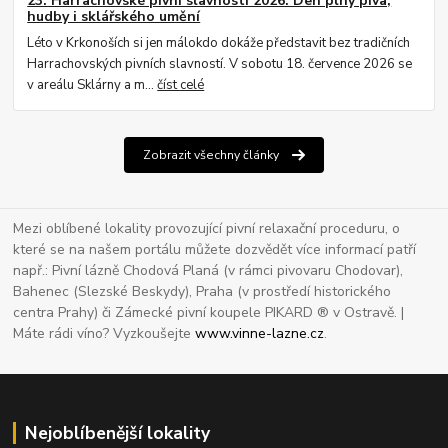
23. Harrachovské pivní slavnosti 2026: Den plný piva,
hudby i sklářského umění
Léto v Krkonoších si jen málokdo dokáže představit bez tradičních
Harrachovských pivních slavností. V sobotu 18. července 2026 se
v areálu Sklárny a m...
číst celé
Zobrazit všechny články
Mezi oblíbené lokality provozující pivní relaxační proceduru, o
které se na našem portálu můžete dozvědět více informací patří
např.: Pivní lázně Chodová Planá (v rámci pivovaru Chodovar),
Bahenec (Slezské Beskydy), Praha (v prostředí historického
centra Prahy) či Zámecké pivní koupele PIKARD ® v Ostravě. |
Máte rádi víno? Vyzkoušejte
www.vinne-lazne.cz
.
Nejoblíbenější lokality