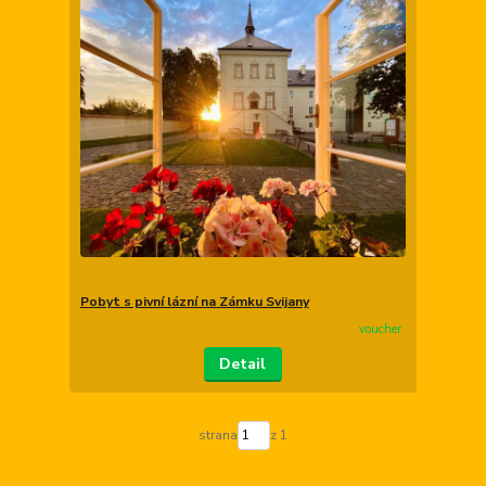
Pobyt s pivní lázní na Zámku Svijany
voucher
Detail
strana
z 1