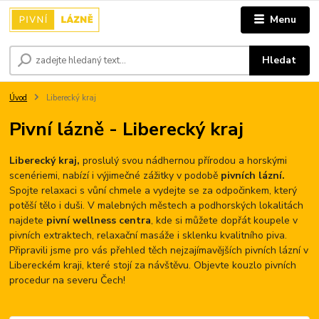
Menu
Hledat
Úvod
Liberecký kraj
Pivní lázně - Liberecký kraj
Liberecký kraj,
proslulý svou nádhernou přírodou a horskými
scenériemi, nabízí i výjimečné zážitky v podobě
pivních lázní.
Spojte relaxaci s vůní chmele a vydejte se za odpočinkem, který
potěší tělo i duši. V malebných městech a podhorských lokalitách
najdete
pivní wellness centra
, kde si můžete dopřát koupele v
pivních extraktech, relaxační masáže i sklenku kvalitního piva.
Připravili jsme pro vás přehled těch nejzajímavějších pivních lázní v
Libereckém kraji, které stojí za návštěvu. Objevte kouzlo pivních
procedur na severu Čech!