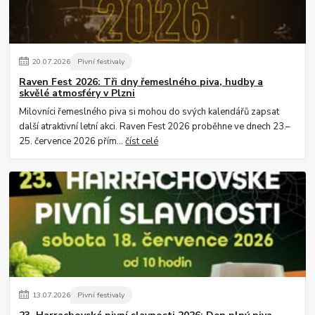
20
.
07
.
2026
Pivní festivaly
Raven Fest 2026: Tři dny řemeslného piva, hudby a
skvělé atmosféry v Plzni
Milovníci řemeslného piva si mohou do svých kalendářů zapsat
další atraktivní letní akci. Raven Fest 2026 proběhne ve dnech 23.–
25. července 2026 přím...
číst celé
13
.
07
.
2026
Pivní festivaly