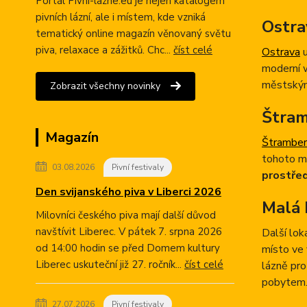
Portál Pivni-lazne.eu je nejen katalogem
pivních lázní, ale i místem, kde vzniká
Ostrav
tematický online magazín věnovaný světu
piva, relaxace a zážitků. Chc...
číst celé
Ostrava
u
moderní w
městským
Zobrazit všechny novinky
Štram
Magazín
Štramber
tohoto mě
03.08.2026
Pivní festivaly
prostřed
Den svijanského piva v Liberci 2026
Malá 
Milovníci českého piva mají další důvod
navštívit Liberec. V pátek 7. srpna 2026
Další lok
od 14:00 hodin se před Domem kultury
místo ve 
Liberec uskuteční již 27. ročník...
číst celé
lázně pro
pobytem
27.07.2026
Pivní festivaly