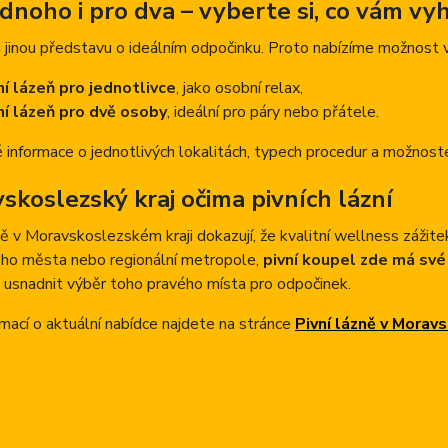
ednoho i pro dva – vyberte si, co vám vy
jinou představu o ideálním odpočinku. Proto nabízíme možnost 
ní lázeň pro jednotlivce
, jako osobní relax,
ní lázeň pro dvě osoby
, ideální pro páry nebo přátele.
informace o jednotlivých lokalitách, typech procedur a možnost
skoslezský kraj očima pivních lázní
ně v Moravskoslezském kraji dokazují, že kvalitní wellness zážitek
ého města nebo regionální metropole,
pivní koupel zde má sv
 a usnadnit výběr toho pravého místa pro odpočinek.
rmací o aktuální nabídce najdete na stránce
Pivní lázně v Morav