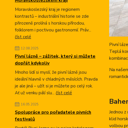
Moravskoslezském kraji
Moravskoslezský kraj je regionem
kontrastů – industriální historie se zde
přirozeně prolíná s horskou přírodou,
folklorem i poctivou gastronomií. Práv...
číst celé
Pivní láz
12.08.2025
Teplá kou
Pivní lázně – zážitek, který si můžete
kombinaci
dopřát kdykoliv
Na našem
Mnoho lidí si myslí, že pivní lázně jsou
romantick
ideální hlavně v chladných měsících. Pravda
je ale jiná – užít si je můžete po celý rok.
Ať už venku pálí slu...
číst celé
Bahen
16.05.2025
Jednou z 
Spolupráce pro pořadatele pivních
klid hors
festivalů
volbou pr