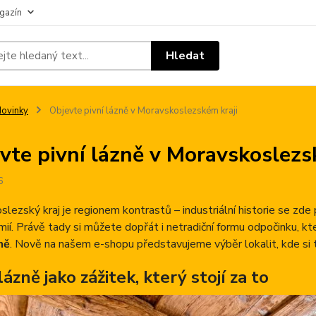
gazín
Hledat
ovinky
Objevte pivní lázně v Moravskoslezském kraji
vte pivní lázně v Moravskoslezs
6
lezský kraj je regionem kontrastů – industriální historie se zde 
ií. Právě tady si můžete dopřát i netradiční formu odpočinku, kt
ně
. Nově na našem e-shopu představujeme výběr lokalit, kde si 
lázně jako zážitek, který stojí za to