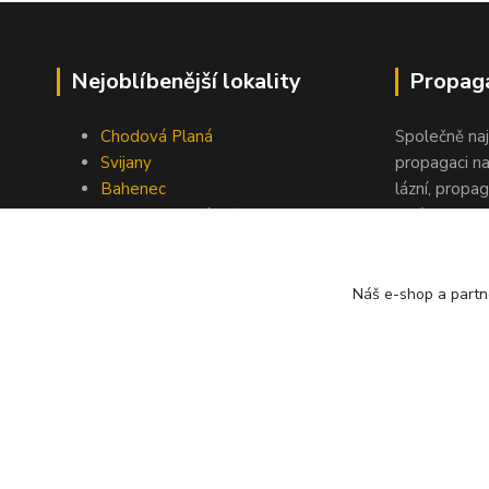
Nejoblíbenější lokality
Propaga
Chodová Planá
Společně na
Svijany
propagaci na
Bahenec
lázní, propag
Praha 1 - Nový svět
akcích, podp
Kontaktujte 
Náš e-shop a partn
Copyright © Užívejte pivní lázně