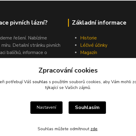
ce pivních lázní?
Základní informace
jdeme řešení. Nabízíme
Historie
 míru. Detailní stránku pivních
Léčivé účinky
aci balíčků, informace o
Magazín
ora na Facebook profilu.
Kontakty
nás.
Zpracování cookies
eři potřebují Váš
souhlas
s použitím souborů cookies, aby Vám mohli z
týkající se Vašich zájmů.
Upravit sběr cookies.
Souhlasím
Nastavení
Souhlas můžete odmítnout
zde
.