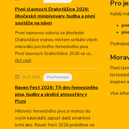
Pro j
Pivní slavnosti Drahotěšice 2026:
Každý má 
Jihočeské minipivovary, hudba a pivní
soutěže na návsi
piv
piv
První srpnovou sobotu se jihočeské
Drahotěšice stanou místem setkání všech
Podrobné 
milovníků poctivého řemeslného piva.
Pivní slavnosti Drahotěšice 2026 se us...
Morav
číst celé
Pivní láz
historick
20.07.2026
Pivní festivaly
inspiraci
Raven Fest 2026: Tři dny řemeslného
Více info
piva, hudby a skvělé atmosféry v
Plzni
Milovníci řemeslného piva si mohou do
svých kalendářů zapsat další atraktivní
letní akci. Raven Fest 2026 proběhne ve