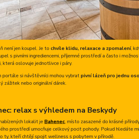
eň není jen koupel. Je to
chvíle klidu, relaxace a zpomalení
, k
pel s pivními ingrediencemi, příjemné prostředí a často i možnos
, která oslovuje jednotlivce i páry.
 portále si návštěvníci mohou vybrat
pivní lázeň pro jednu os
ý zážitek nebo originální dárek.
ec: relax s výhledem na Beskydy
nabízených lokalit je
Bahenec
, místo zasazené do krásné přírody
kého prostředí umocňuje celkový pocit pohody. Pokud hledáte mís
o ty, kteří chtějí spojit wellness s pobytem v přírodě.