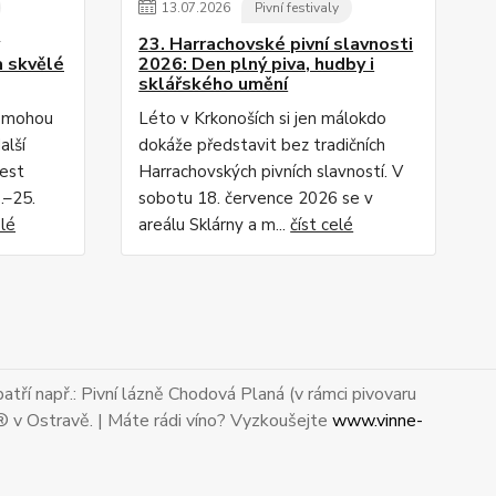
13
.
07
.
2026
Pivní festivaly
23. Harrachovské pivní slavnosti
a skvělé
2026: Den plný piva, hudby i
sklářského umění
i mohou
Léto v Krkonoších si jen málokdo
alší
dokáže představit bez tradičních
Fest
Harrachovských pivních slavností. V
.–25.
sobotu 18. července 2026 se v
elé
areálu Sklárny a m...
číst celé
atří např.: Pivní lázně Chodová Planá (v rámci pivovaru
® v Ostravě. | Máte rádi víno? Vyzkoušejte
www.vinne-