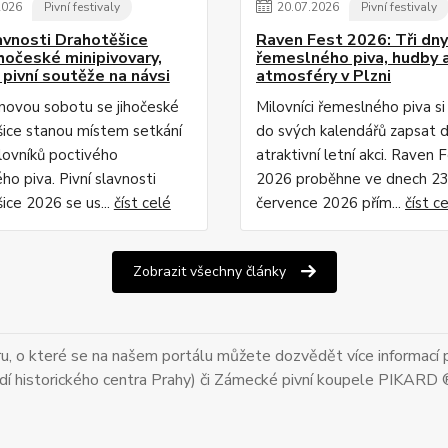
2026
Pivní festivaly
20
.
07
.
2026
Pivní festivaly
lavnosti Drahotěšice
Raven Fest 2026: Tři dny
ihočeské minipivovary,
řemeslného piva, hudby 
 pivní soutěže na návsi
atmosféry v Plzni
pnovou sobotu se jihočeské
Milovníci řemeslného piva s
ice stanou místem setkání
do svých kalendářů zapsat d
lovníků poctivého
atraktivní letní akci. Raven 
o piva. Pivní slavnosti
2026 proběhne ve dnech 23
ice 2026 se us...
číst celé
července 2026 přím...
číst c
Zobrazit všechny články
uru, o které se na našem portálu můžete dozvědět více informací p
dí historického centra Prahy) či Zámecké pivní koupele PIKARD 