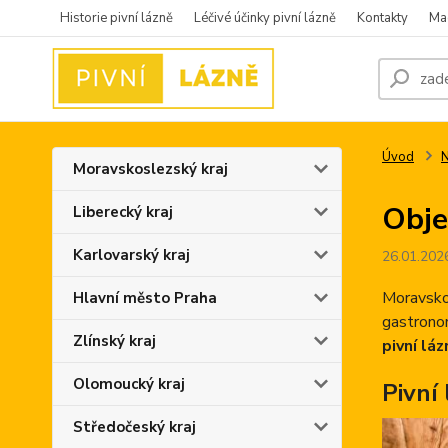
Historie pivní lázně
Léčivé účinky pivní lázně
Kontakty
Ma
Úvod
N
Moravskoslezský kraj
Obje
Liberecký kraj
Karlovarský kraj
26.01.202
Moravskos
Hlavní město Praha
gastronom
Zlínský kraj
pivní láz
Olomoucký kraj
Pivní 
Středočeský kraj