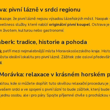
a: pivní lázně v srdci regionu
kazuje, že pivní lázně nejsou výsadou lázeňských měst. Naopak – 
ellness služby, které nabízí
originální pivní koupel
. Ostrava je
 životem, kulturou nebo gastronomií.
berk: tradice, historie a pohoda
k
patří mezi nejmalebnější místa Moravskoslezského kraje. Histor
sta ideální lokalitu pro pivní lázně. Zážitek zde osloví především
í
.
Morávka: relaxace v krásném horském p
alitou, kde si můžete dopřát tuto skvělou relaxační proceduru je
vašem srdci a ve spojení s pivní lázní to bude zážitek, který bude
 jednu osobu, ale i pro páry. Spojte příjemné chvíle s procházko
.