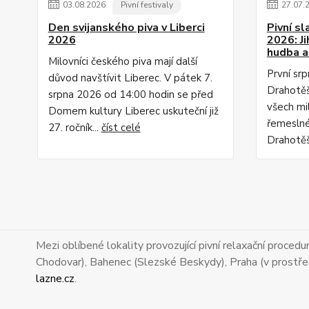
03
.
08
.
2026
Pivní festivaly
27
.
07
.
Den svijanského piva v Liberci
Pivní s
2026
2026: J
hudba a
Milovníci českého piva mají další
První sr
důvod navštívit Liberec. V pátek 7.
Drahotěš
srpna 2026 od 14:00 hodin se před
všech mi
Domem kultury Liberec uskuteční již
řemeslnéh
27. ročník...
číst celé
Drahotěš
Mezi oblíbené lokality provozující pivní relaxační proced
Chodovar), Bahenec (Slezské Beskydy), Praha (v prostře
lazne.cz
.