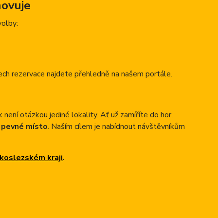
hovuje
volby:
ech rezervace najdete přehledně na našem portále.
 není otázkou jediné lokality. Ať už zamíříte do hor,
é pevné místo
. Naším cílem je nabídnout návštěvníkům
skoslezském kraji
.