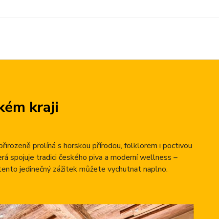
kém kraji
přirozeně prolíná s horskou přírodou, folklorem i poctivou
erá spojuje tradici českého piva a moderní wellness –
tento jedinečný zážitek můžete vychutnat naplno.