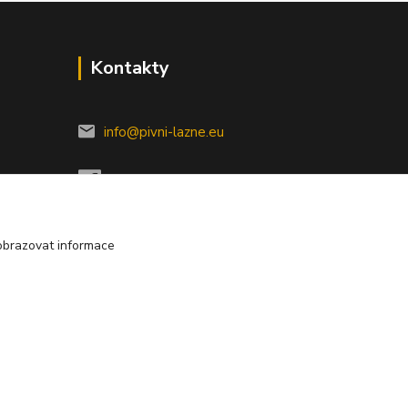
Kontakty
info@pivni-lazne.eu
obrazovat informace
Vytvořeno na
Eshop-rychle.cz