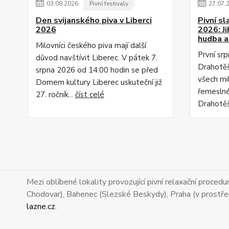
03
.
08
.
2026
Pivní festivaly
27
.
07
.
Den svijanského piva v Liberci
Pivní s
2026
2026: J
hudba a
Milovníci českého piva mají další
První sr
důvod navštívit Liberec. V pátek 7.
Drahotěš
srpna 2026 od 14:00 hodin se před
všech mi
Domem kultury Liberec uskuteční již
řemeslnéh
27. ročník...
číst celé
Drahotěš
Mezi oblíbené lokality provozující pivní relaxační proced
Chodovar), Bahenec (Slezské Beskydy), Praha (v prostře
lazne.cz
.