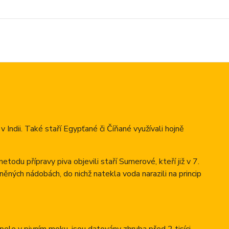
 v Indii. Také staří Egypťané či Číňané využívali hojně
odu přípravy piva objevili staří Sumerové, kteří již v 7.
liněných nádobách, do nichž natekla voda narazili na princip