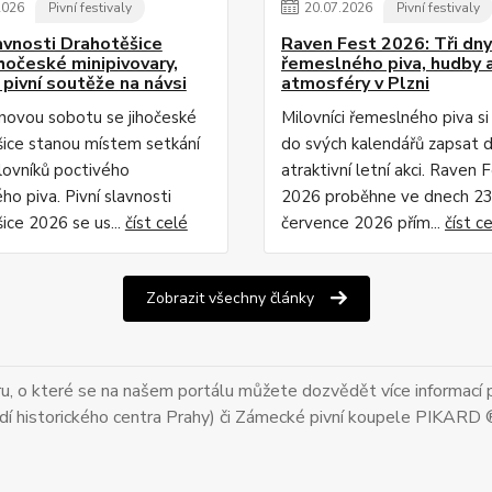
2026
Pivní festivaly
20
.
07
.
2026
Pivní festivaly
lavnosti Drahotěšice
Raven Fest 2026: Tři dny
ihočeské minipivovary,
řemeslného piva, hudby 
 pivní soutěže na návsi
atmosféry v Plzni
pnovou sobotu se jihočeské
Milovníci řemeslného piva s
ice stanou místem setkání
do svých kalendářů zapsat d
lovníků poctivého
atraktivní letní akci. Raven 
o piva. Pivní slavnosti
2026 proběhne ve dnech 23
ice 2026 se us...
číst celé
července 2026 přím...
číst c
Zobrazit všechny články
uru, o které se na našem portálu můžete dozvědět více informací p
dí historického centra Prahy) či Zámecké pivní koupele PIKARD 