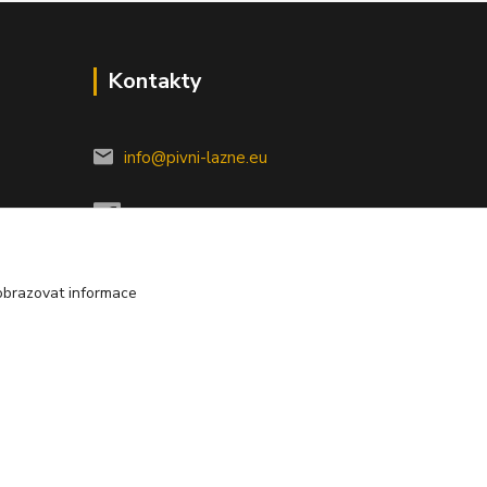
Kontakty
info@pivni-lazne.eu
obrazovat informace
Vytvořeno na
Eshop-rychle.cz