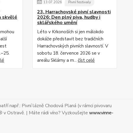
13
.
07
.
2026
Pivní festivaly
23. Harrachovské pivní slavnosti
a skvělé
2026: Den plný piva, hudby i
sklářského umění
i mohou
Léto v Krkonoších si jen málokdo
alší
dokáže představit bez tradičních
Fest
Harrachovských pivních slavností. V
.–25.
sobotu 18. července 2026 se v
elé
areálu Sklárny a m...
číst celé
atří např.: Pivní lázně Chodová Planá (v rámci pivovaru
® v Ostravě. | Máte rádi víno? Vyzkoušejte
www.vinne-