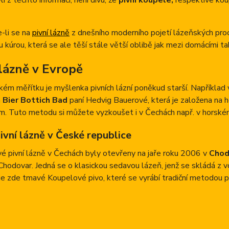
i z těchto informací, není divu, že
pivní koupele,
respektive koup
-li se na
pivní lázně
z dnešního moderního pojetí lázeňských pro
 kúrou, která se ale těší stále větší oblibě jak mezi domácími tak
 lázně v Evropě
ém měřítku je myšlenka pivních lázní poněkud starší. Například
a
Bier Bottich Bad
paní Hedvig Bauerové, která je založena na h
m. Tuto metodu si můžete vyzkoušet i v Čechách např. v horsk
ivní lázně v České republice
vé pivní lázně v Čechách byly otevřeny na jaře roku 2006 v
Chod
Chodovar. Jedná se o klasickou sedavou lázeň, jenž se skládá z 
je zde tmavé Koupelové pivo, které se vyrábí tradiční metodou 