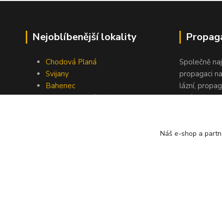
Nejoblíbenější lokality
Propaga
Chodová Planá
Společně na
Svijany
propagaci na
Bahenec
lázní, propag
Praha 1 - Nový svět
akcích, podp
Kontaktujte 
Náš e-shop a partn
Copyright © Užívejte pivní lázně