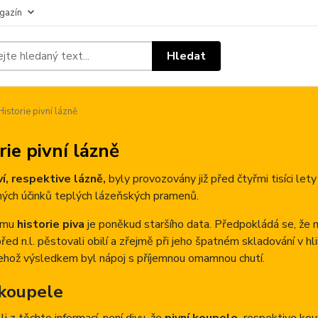
gazín
Hledat
istorie pivní lázně
rie pivní lázně
í, respektive lázně,
byly provozovány již před čtyřmi tisíci lety
ných účinků teplých lázeňských pramenů.
omu
historie piva
je poněkud staršího data. Předpokládá se, že met
í před n.l. pěstovali obilí a zřejmě při jeho špatném skladování v h
jehož výsledkem byl nápoj s příjemnou omamnou chutí.
 koupele