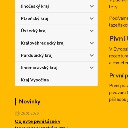
Vyjdeme-l
Jihočeský kraj
lety.
Podíváme
Plzeňský kraj
lázeňskou
Ústecký kraj
Pivní
Královéhradecký kraj
V Evropsk
Pardubický kraj
receptur
a chmele
Jihomoravský kraj
První p
Kraj Vysočina
První pra
pivovaru 
přísadou 
Novinky
26.01.2026
Objevte pivní lázně v