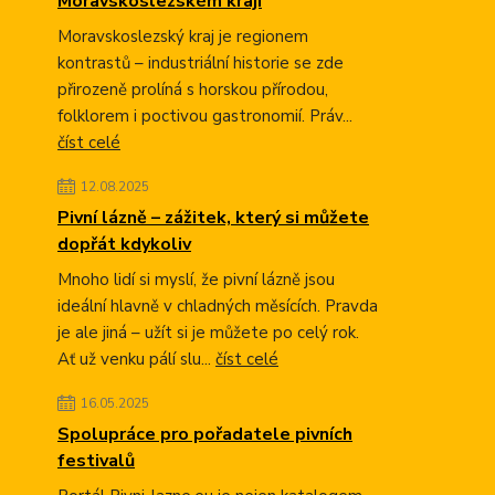
Moravskoslezském kraji
Moravskoslezský kraj je regionem
kontrastů – industriální historie se zde
přirozeně prolíná s horskou přírodou,
folklorem i poctivou gastronomií. Práv...
číst celé
12.08.2025
Pivní lázně – zážitek, který si můžete
dopřát kdykoliv
Mnoho lidí si myslí, že pivní lázně jsou
ideální hlavně v chladných měsících. Pravda
je ale jiná – užít si je můžete po celý rok.
Ať už venku pálí slu...
číst celé
16.05.2025
Spolupráce pro pořadatele pivních
festivalů