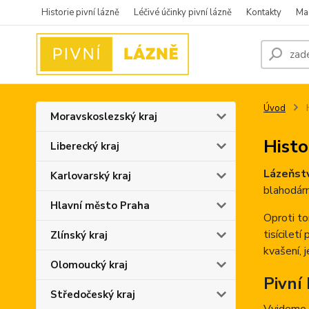
Historie pivní lázně
Léčivé účinky pivní lázně
Kontakty
Ma
Úvod
H
Moravskoslezský kraj
Histo
Liberecký kraj
Lázeňstv
Karlovarský kraj
blahodár
Hlavní město Praha
Oproti t
tisícilet
Zlínský kraj
kvašení, 
Olomoucký kraj
Pivní
Středočeský kraj