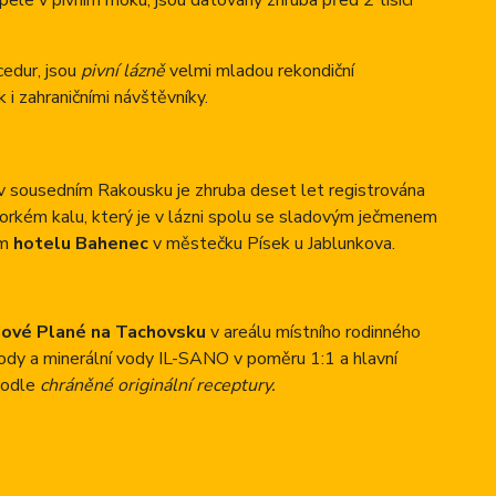
ele v pivním moku, jsou datovány zhruba před 2 tisíci
cedur, jsou
pivní lázně
velmi mladou rekondiční
 i zahraničními návštěvníky.
 v sousedním Rakousku je zhruba deset let registrována
orkém kalu, který je v lázni spolu se sladovým ječmenem
ém
hotelu Bahenec
v městečku Písek u Jablunkova.
ové Plané na Tachovsku
v areálu místního rodinného
vody a minerální vody IL-SANO v poměru 1:1 a hlavní
podle
chráněné originální receptury.