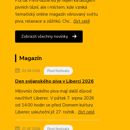
Portál Pivni-lazne.eu je nejen katalogem
pivních lázní, ale i místem, kde vzniká
tematický online magazín věnovaný světu
piva, relaxace a zážitků. Chc...
číst celé
Zobrazit všechny novinky
Magazín
03.08.2026
Pivní festivaly
Den svijanského piva v Liberci 2026
Milovníci českého piva mají další důvod
navštívit Liberec. V pátek 7. srpna 2026
od 14:00 hodin se před Domem kultury
Liberec uskuteční již 27. ročník...
číst celé
27.07.2026
Pivní festivaly