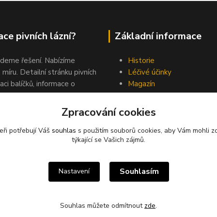
ce pivních lázní?
Základní informace
jdeme řešení. Nabízíme
Historie
 míru. Detailní stránku pivních
Léčivé účinky
aci balíčků, informace o
Magazín
ora na Facebook profilu.
Kontakty
nás.
Zpracování cookies
eři potřebují Váš
souhlas
s použitím souborů cookies, aby Vám mohli z
týkající se Vašich zájmů.
Upravit sběr cookies.
Souhlasím
Nastavení
Souhlas můžete odmítnout
zde
.