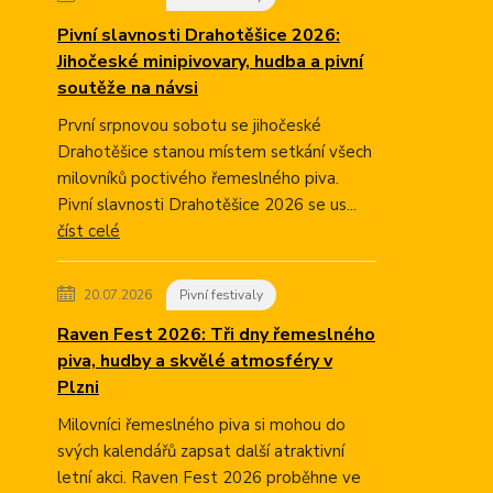
Pivní slavnosti Drahotěšice 2026:
Jihočeské minipivovary, hudba a pivní
soutěže na návsi
První srpnovou sobotu se jihočeské
Drahotěšice stanou místem setkání všech
milovníků poctivého řemeslného piva.
Pivní slavnosti Drahotěšice 2026 se us...
číst celé
20.07.2026
Pivní festivaly
Raven Fest 2026: Tři dny řemeslného
piva, hudby a skvělé atmosféry v
Plzni
Milovníci řemeslného piva si mohou do
svých kalendářů zapsat další atraktivní
letní akci. Raven Fest 2026 proběhne ve