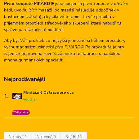
Pivní koupele PIKARD®
jsou spojením pivní koupele v dřevěné
kádi, uvolňujících masáží (po masáži následuje odpočinek v
bavlněném zábalu) a kyslíkové terapie. To vše probíhá v
příjemném prostředí středověkého sklepení, které nabudí tu
správnou relaxační atmosféru.
Aby byl Váš prožitek co nejvyšší je možné si během procedury
vychutnat místní
zámecké pivo PIKARD®.
Po proceduře je pro
zájemce připravena rovněž zámecká restaurace s nabídkou
mnoha gurmánských specialit.
Nejprodávanější
Pivní lázně Ostrava pro dva
1.
voucher
TOP produkt
Nejnovější
Nejlevnější
Nejdražší