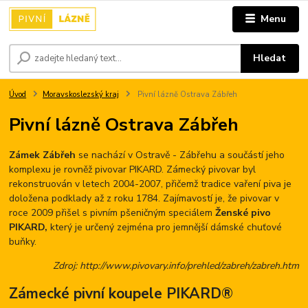
Menu
Hledat
Úvod
Moravskoslezský kraj
Pivní lázně Ostrava Zábřeh
Pivní lázně Ostrava Zábřeh
Zámek Zábřeh
se nachází v Ostravě - Zábřehu a součástí jeho
komplexu je rovněž pivovar PIKARD. Zámecký pivovar byl
rekonstruován v letech 2004-2007, přičemž tradice vaření piva je
doložena podklady až z roku 1784. Zajímavostí je, že pivovar v
roce 2009 přišel s pivním pšeničným speciálem
Ženské pivo
PIKARD,
který je určený zejména pro jemnější dámské chuťové
buňky.
Zdroj: http://www.pivovary.info/prehled/zabreh/zabreh.htm
Zámecké pivní koupele PIKARD®