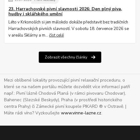
23. Harrachovské pivní slavnosti 2026: Den plný piva,
hudby i sklářského umění
Léto v Krkonoších si jen málokdo dokáže představit bez tradičních
Harrachovských pivních slavností. V sobotu 18. července 2026 se
v areálu Sklárny a m...
číst celé
Zobrazit všechny články
Mezi oblíbené lokality provozující pivní relaxační proceduru, o
které se na našem portálu můžete dozvědět více informací patří
např.: Pivní lázně Chodová Planá (v rámci pivovaru Chodovar),
Bahenec (Slezské Beskydy), Praha (v prostředí historického
centra Prahy) či Zámecké pivní koupele PIKARD ® v Ostravě. |
Máte rádi víno? Vyzkoušejte
www.vinne-lazne.cz
.