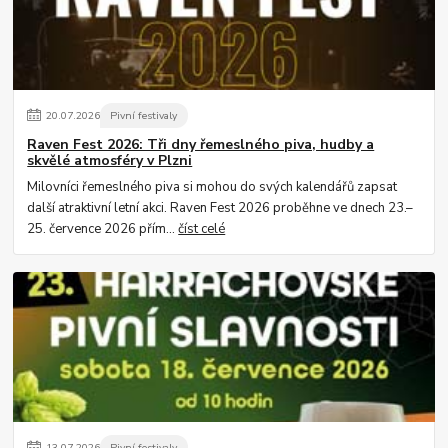
20
.
07
.
2026
Pivní festivaly
Raven Fest 2026: Tři dny řemeslného piva, hudby a
skvělé atmosféry v Plzni
Milovníci řemeslného piva si mohou do svých kalendářů zapsat
další atraktivní letní akci. Raven Fest 2026 proběhne ve dnech 23.–
25. července 2026 přím...
číst celé
13
.
07
.
2026
Pivní festivaly