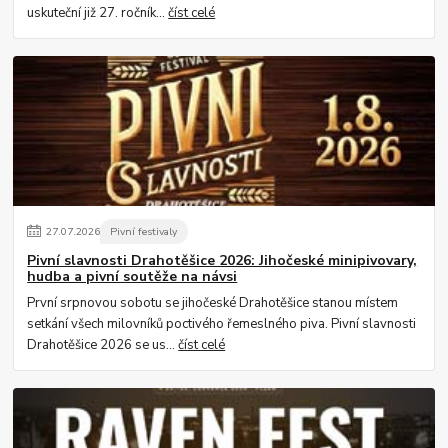
uskuteční již 27. ročník...
číst celé
27
.
07
.
2026
Pivní festivaly
Pivní slavnosti Drahotěšice 2026: Jihočeské minipivovary,
hudba a pivní soutěže na návsi
První srpnovou sobotu se jihočeské Drahotěšice stanou místem
setkání všech milovníků poctivého řemeslného piva. Pivní slavnosti
Drahotěšice 2026 se us...
číst celé