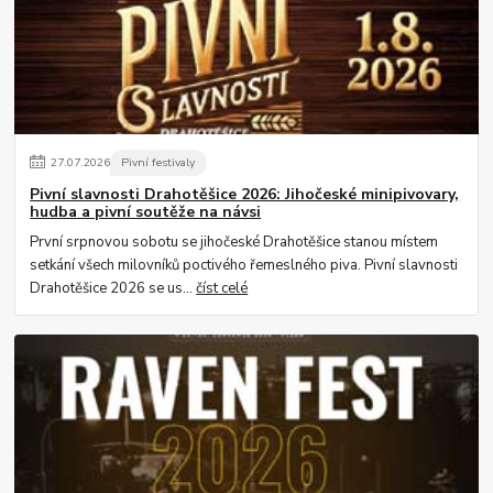
27
.
07
.
2026
Pivní festivaly
Pivní slavnosti Drahotěšice 2026: Jihočeské minipivovary,
hudba a pivní soutěže na návsi
První srpnovou sobotu se jihočeské Drahotěšice stanou místem
setkání všech milovníků poctivého řemeslného piva. Pivní slavnosti
Drahotěšice 2026 se us...
číst celé