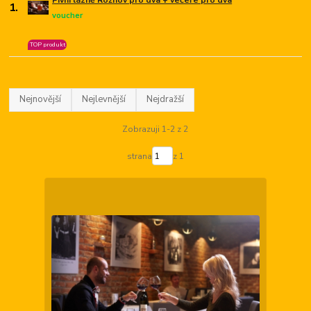
Pivní lázně Rožnov pro dva + večeře pro dva
1.
voucher
TOP produkt
Nejnovější
Nejlevnější
Nejdražší
Zobrazuji 1-2 z 2
strana
z 1