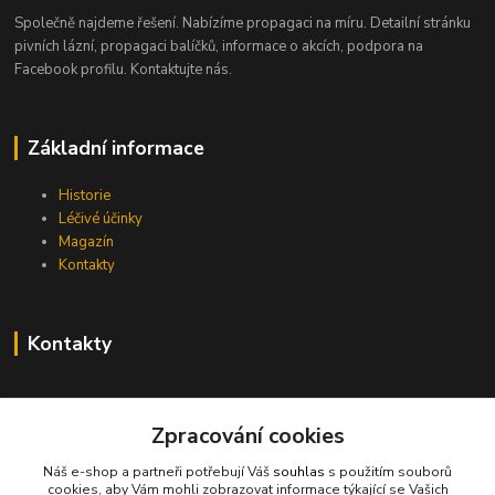
Společně najdeme řešení. Nabízíme propagaci na míru. Detailní stránku
pivních lázní, propagaci balíčků, informace o akcích, podpora na
Facebook profilu. Kontaktujte nás.
Základní informace
Historie
Léčivé účinky
Magazín
Kontakty
Kontakty
info@pivni-lazne.eu
Zpracování cookies
Náš e-shop a partneři potřebují Váš
souhlas
s použitím souborů
cookies, aby Vám mohli zobrazovat informace týkající se Vašich