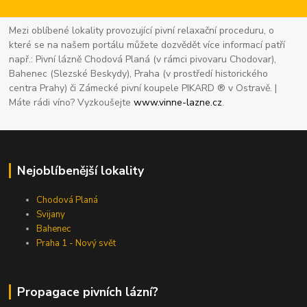
Mezi oblíbené lokality provozující pivní relaxační proceduru, o
které se na našem portálu můžete dozvědět více informací patří
např.: Pivní lázně Chodová Planá (v rámci pivovaru Chodovar),
Bahenec (Slezské Beskydy), Praha (v prostředí historického
centra Prahy) či Zámecké pivní koupele PIKARD ® v Ostravě. |
Máte rádi víno? Vyzkoušejte
www.vinne-lazne.cz
.
Nejoblíbenější lokality
Chodová Planá
Svijany
Bahenec
Praha 1 - Nový svět
Propagace pivních lázní?