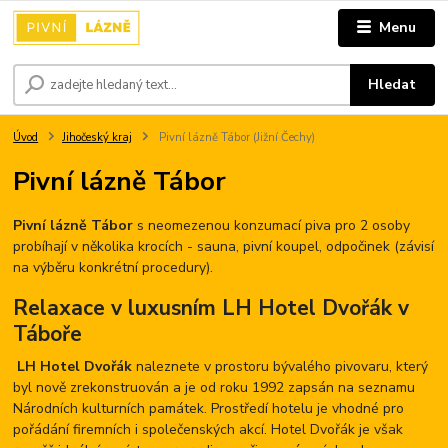
Menu
Hledat
Úvod
Jihočeský kraj
Pivní lázně Tábor (Jižní Čechy)
Pivní lázně Tábor
Pivní lázně Tábor
s neomezenou konzumací piva pro 2 osoby
probíhají v několika krocích - sauna, pivní koupel, odpočinek (závisí
na výběru konkrétní procedury).
Relaxace v luxusním LH Hotel Dvořák v
Táboře
LH Hotel Dvořák
naleznete v prostoru bývalého pivovaru, který
byl nově zrekonstruován a je od roku 1992 zapsán na seznamu
Národních kulturních památek. Prostředí hotelu je vhodné pro
pořádání firemních i společenských akcí. Hotel Dvořák je však