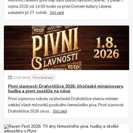
Milovníci českého piva mají další důvod navštívit Liberec. V pátek 7.
srpna 2026 od 14:00 hodin se před Domem kultury Liberec
uskuteční již 27. ročník...
číst celé
27
.
07
.
2026
Pivní festivaly
Pivní slavnosti Drahotěšice 2026: Jihočeské minipivovary,
hudba a pivní soutěže na návsi
První srpnovou sobotu se jihočeské Drahotěšice stanou místem
setkání všech milovníků poctivého řemeslného piva. Pivní slavnosti
Drahotěšice 2026 se us...
číst celé