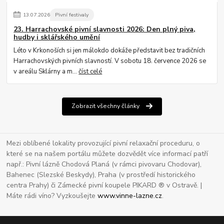
13
.
07
.
2026
Pivní festivaly
23. Harrachovské pivní slavnosti 2026: Den plný piva,
hudby i sklářského umění
Léto v Krkonoších si jen málokdo dokáže představit bez tradičních
Harrachovských pivních slavností. V sobotu 18. července 2026 se
v areálu Sklárny a m...
číst celé
Zobrazit všechny články
Mezi oblíbené lokality provozující pivní relaxační proceduru, o
které se na našem portálu můžete dozvědět více informací patří
např.: Pivní lázně Chodová Planá (v rámci pivovaru Chodovar),
Bahenec (Slezské Beskydy), Praha (v prostředí historického
centra Prahy) či Zámecké pivní koupele PIKARD ® v Ostravě. |
Máte rádi víno? Vyzkoušejte
www.vinne-lazne.cz
.