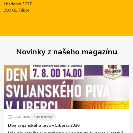
Hradební 3037
390 01 Tábor
Novinky z našeho magazínu
03
.
08
.
2026
Pivní festivaly
Den svijanského piva v Liberci 2026