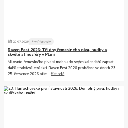
20
.
07
.
2026
Pivní festivaly
Raven Fest 2026: Tři dny řemeslného piva, hudby a
skvělé atmosféry v Plzni
Milovníci řemeslného piva si mohou do svých kalendářů zapsat
další atraktivní letní akci. Raven Fest 2026 proběhne ve dnech 23.–
25. července 2026 přím...
číst celé