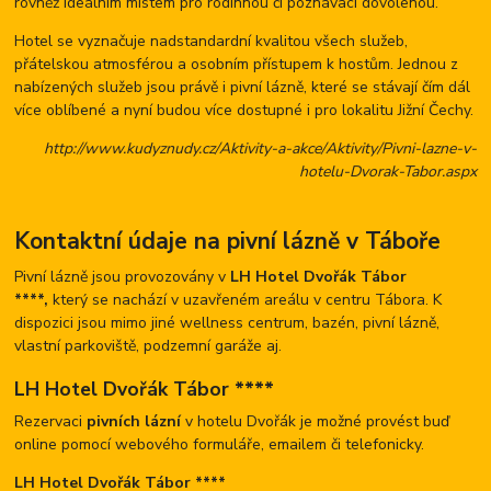
rovněž ideálním místem pro rodinnou či poznávací dovolenou.
Hotel se vyznačuje nadstandardní kvalitou všech služeb,
přátelskou atmosférou a osobním přístupem k hostům. Jednou z
nabízených služeb jsou právě i pivní lázně, které se stávají čím dál
více oblíbené a nyní budou více dostupné i pro lokalitu Jižní Čechy.
http://www.kudyznudy.cz/Aktivity-a-akce/Aktivity/Pivni-lazne-v-
hotelu-Dvorak-Tabor.aspx
Kontaktní údaje na pivní lázně v Táboře
Pivní lázně jsou provozovány v
LH Hotel Dvořák Tábor
****,
který se nachází v uzavřeném areálu v centru Tábora. K
dispozici jsou mimo jiné wellness centrum, bazén, pivní lázně,
vlastní parkoviště, podzemní garáže aj.
LH Hotel Dvořák Tábor ****
Rezervaci
pivních lázní
v hotelu Dvořák je možné provést buď
online pomocí webového formuláře, emailem či telefonicky.
LH Hotel Dvořák Tábor ****