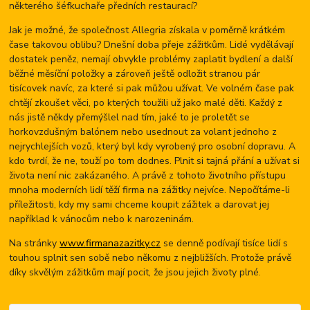
některého šéfkuchaře předních restaurací?
Jak je možné, že společnost Allegria získala v poměrně krátkém
čase takovou oblibu? Dnešní doba přeje zážitkům. Lidé vydělávají
dostatek peněz, nemají obvykle problémy zaplatit bydlení a další
běžné měsíční položky a zároveň ještě odložit stranou pár
tisícovek navíc, za které si pak můžou užívat. Ve volném čase pak
chtějí zkoušet věci, po kterých toužili už jako malé děti. Každý z
nás jistě někdy přemýšlel nad tím, jaké to je proletět se
horkovzdušným balónem nebo usednout za volant jednoho z
nejrychlejších vozů, který byl kdy vyrobený pro osobní dopravu. A
kdo tvrdí, že ne, touží po tom dodnes. Plnit si tajná přání a užívat si
života není nic zakázaného. A právě z tohoto životního přístupu
mnoha moderních lidí těží firma na zážitky nejvíce. Nepočítáme-li
příležitosti, kdy my sami chceme koupit zážitek a darovat jej
například k vánocům nebo k narozeninám.
Na stránky
www.firmanazazitky.cz
se denně podívají tisíce lidí s
touhou splnit sen sobě nebo někomu z nejbližších. Protože právě
díky skvělým zážitkům mají pocit, že jsou jejich životy plné.