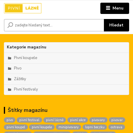
Menu
Hledat
Kategorie magazínu
Pivní koupele
Pivo
Zážitky
Pivní festivaly
Štítky magazínu
pivo
pivní festival
pivní lázně
pivní akce
pivovary
pivovar
pivní koupel
pivní koupele
minipivovary
lopni beczku
ostrava