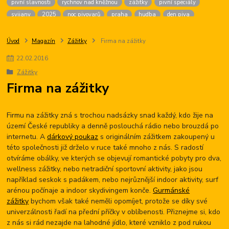
pivní slavnosti
rychnov nad kněžnou
zážitky
pivní speciály
svijany
2025
noc pivovarů
praha
hudba
den piva
dárek pro ženy
chmel
golf
český krumlov
firma na zážitky
malá morávka
brans
pivní chlazení
pivné kúpele
sandorf
Úvod
Magazín
Zážitky
Firma na zážitky
žižkov
ninkasi
české budějovice
výčepní zařízení
agentura
22
.
02
.
2016
karlovy vary
pití piva
vaření piva
zámek
oderberg
Zážitky
hudební lázně
pivní hotel
prague
beer
fest
Firma na zážitky
pivní slavnosti tábor
hotel palcát
pivni akce
Firmu na zážitky zná s trochou nadsázky snad každý, kdo žije na
území České republiky a denně poslouchá rádio nebo brouzdá po
internetu. A
dárkový poukaz
s originálním zážitkem zakoupený u
této společnosti již drželo v ruce také mnoho z nás. S radostí
otvíráme obálky, ve kterých se objevují romantické pobyty pro dva,
wellness zážitky, nebo netradiční sportovní aktivity, jako jsou
například seskok s padákem, nebo nejrůznější indoor aktivity, surf
arénou počínaje a indoor skydivingem konče.
Gurmánské
zážitky
bychom však také neměli opomíjet, protože se díky své
univerzálnosti řadí na přední příčky v oblíbenosti. Přiznejme si, kdo
z nás si rád nezajde na lahodné jídlo, které vzniklo z pod rukou