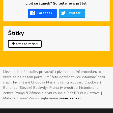
Líbil se článek? Sdílejte ho s přáteli
Facebook
Twitter
Štítky
firma na zážitky
Mezi oblíbené lokality provozující pivní relaxační proceduru, o
které se na našem portálu můžete dozvědět více informací patří
např.: Pivní lázně Chodová Planá (v rámci pivovaru Chodovar),
Bahenec (Slezské Beskydy), Praha (v prostředí historického
centra Prahy) či Zámecké pivní koupele PIKARD ® v Ostravě. |
Máte rádi víno? Vyzkoušejte
www.vinne-lazne.cz
.