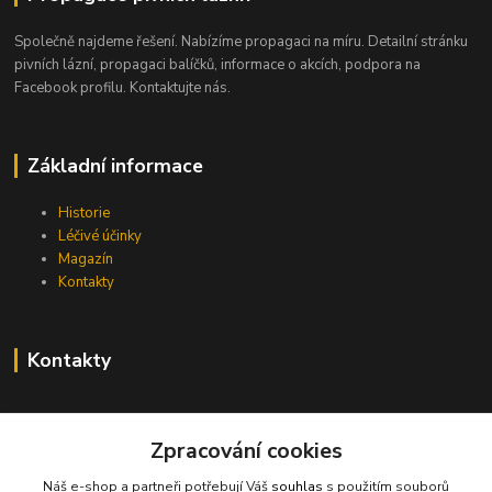
Společně najdeme řešení. Nabízíme propagaci na míru. Detailní stránku
pivních lázní, propagaci balíčků, informace o akcích, podpora na
Facebook profilu. Kontaktujte nás.
Základní informace
Historie
Léčivé účinky
Magazín
Kontakty
Kontakty
info@pivni-lazne.eu
Zpracování cookies
Náš e-shop a partneři potřebují Váš
souhlas
s použitím souborů