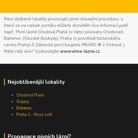
Mezi oblíbené lokality provozující pivní relaxační proceduru, o
které se na našem portálu můžete dozvědět více informací patří
např.: Pivní lázně Chodová Planá (v rámci pivovaru Chodovar),
Bahenec (Slezské Beskydy), Praha (v prostředí historického
centra Prahy) či Zámecké pivní koupele PIKARD ® v Ostravě. |
Máte rádi víno? Vyzkoušejte
www.vinne-lazne.cz
.
Nejoblíbenější lokality
Chodová Planá
Svijany
Bahenec
Praha 1 - Nový svět
Propagace pivních lázní?