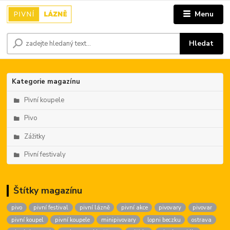
Menu
Hledat
Kategorie magazínu
Pivní koupele
Pivo
Zážitky
Pivní festivaly
Štítky magazínu
pivo
pivní festival
pivní lázně
pivní akce
pivovary
pivovar
pivní koupel
pivní koupele
minipivovary
lopni beczku
ostrava