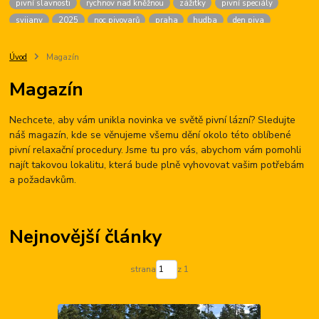
pivní slavnosti
rychnov nad kněžnou
zážitky
pivní speciály
svijany
2025
noc pivovarů
praha
hudba
den piva
dárek pro ženy
chmel
golf
český krumlov
firma na zážitky
malá morávka
brans
pivní chlazení
pivné kúpele
sandorf
Úvod
Magazín
žižkov
ninkasi
české budějovice
výčepní zařízení
agentura
Magazín
karlovy vary
pití piva
vaření piva
zámek
oderberg
hudební lázně
pivní hotel
prague
beer
fest
Nechcete, aby vám unikla novinka ve světě pivní lázní? Sledujte
pivní slavnosti tábor
hotel palcát
pivni akce
náš magazín, kde se věnujeme všemu dění okolo této oblíbené
pivní relaxační procedury. Jsme tu pro vás, abychom vám pomohli
najít takovou lokalitu, která bude plně vyhovovat vašim potřebám
a požadavkům.
Nejnovější články
strana
z 1