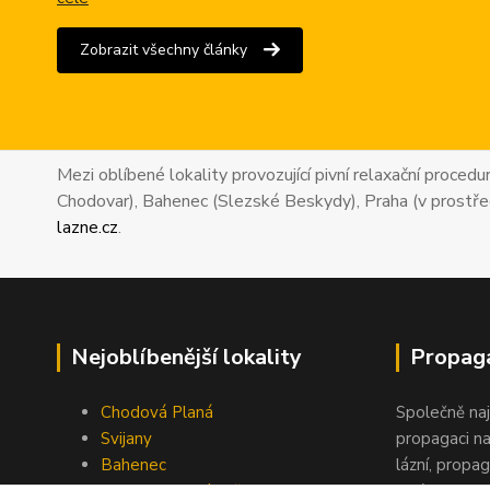
Zobrazit všechny články
Mezi oblíbené lokality provozující pivní relaxační proced
Chodovar), Bahenec (Slezské Beskydy), Praha (v prostře
lazne.cz
.
Nejoblíbenější lokality
Propaga
Chodová Planá
Společně na
Svijany
propagaci na
Bahenec
lázní, propag