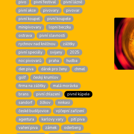
pivo
pivní festival
pivní lázně
pivní akce
pivovary
pivovar
pivní koupel
pivní koupele
minipivovary
lopni beczku
ostrava
pivní slavnosti
rychnov nad kněžnou
zážitky
pivní speciály
svijany
2025
noc pivovarů
praha
hudba
den piva
dárek pro ženy
chmel
golf
český krumlov
firma na zážitky
malá morávka
brans
pivní chlazení
pivné kúpele
sandorf
žižkov
ninkasi
české budějovice
výčepní zařízení
agentura
karlovy vary
pití piva
vaření piva
zámek
oderberg