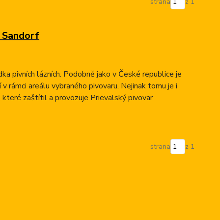
strana
z 1
e Sandorf
dka pivních lázních. Podobně jako v České republice je
í v rámci areálu vybraného pivovaru. Nejinak tomu je i
, které zaštítil a provozuje Prievalský pivovar
strana
z 1