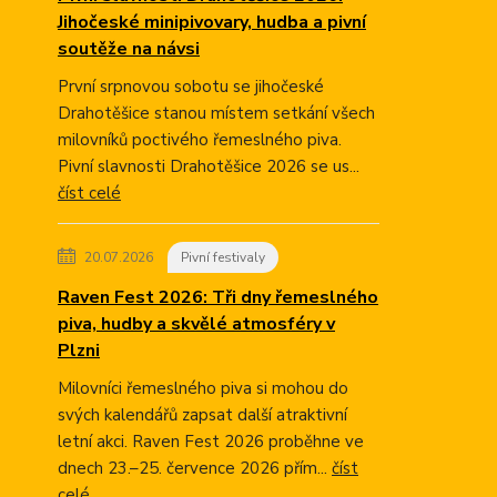
Jihočeské minipivovary, hudba a pivní
soutěže na návsi
První srpnovou sobotu se jihočeské
Drahotěšice stanou místem setkání všech
milovníků poctivého řemeslného piva.
Pivní slavnosti Drahotěšice 2026 se us...
číst celé
20.07.2026
Pivní festivaly
Raven Fest 2026: Tři dny řemeslného
piva, hudby a skvělé atmosféry v
Plzni
Milovníci řemeslného piva si mohou do
svých kalendářů zapsat další atraktivní
letní akci. Raven Fest 2026 proběhne ve
dnech 23.–25. července 2026 přím...
číst
celé