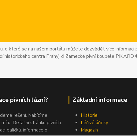
uru, o které se na našem portálu můžete dozvědět více informací p
dí historického centra Prahy) či Zámecké pivní koupele PIKARD 
ce pivních lázní?
Základní informace
jdeme řešení. Nabízíme
Historie
 míru. Detailní stránku pivních
Léčivé účinky
aci balíčků, informace o
Magazín