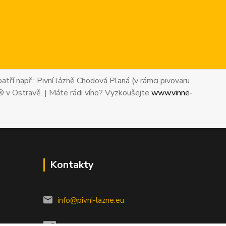
atří např.: Pivní lázně Chodová Planá (v rámci pivovaru
® v Ostravě. | Máte rádi víno? Vyzkoušejte
www.vinne-
Kontakty
info@pivni-lazne.eu