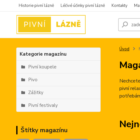
Historie pivní lázně
Léčivé účinky pivní lázně
Kontakty
Ma
Úvod
Kategorie magazínu
Mag
Pivní koupele
Pivo
Nechcete,
pivní rel
Zážitky
potřebám
Pivní festivaly
Nejn
Štítky magazínu