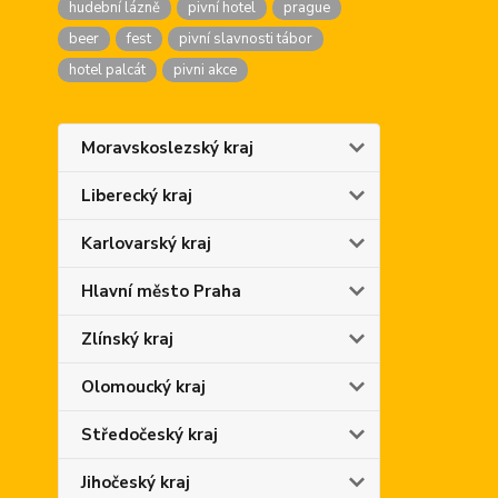
hudební lázně
pivní hotel
prague
beer
fest
pivní slavnosti tábor
hotel palcát
pivni akce
Moravskoslezský kraj
Liberecký kraj
Karlovarský kraj
Hlavní město Praha
Zlínský kraj
Olomoucký kraj
Středočeský kraj
Jihočeský kraj