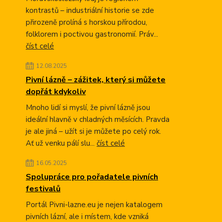
kontrastů – industriální historie se zde
přirozeně prolíná s horskou přírodou,
folklorem i poctivou gastronomií. Práv...
číst celé
12.08.2025
Pivní lázně – zážitek, který si můžete
dopřát kdykoliv
Mnoho lidí si myslí, že pivní lázně jsou
ideální hlavně v chladných měsících. Pravda
je ale jiná – užít si je můžete po celý rok.
Ať už venku pálí slu...
číst celé
16.05.2025
Spolupráce pro pořadatele pivních
festivalů
Portál Pivni-lazne.eu je nejen katalogem
pivních lázní, ale i místem, kde vzniká