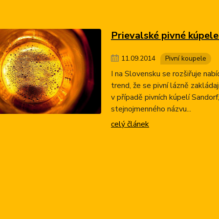
Prievalské pivné kúpel
11
.
09
.
2014
Pivní koupele
I na Slovensku se rozšiřuje nabí
trend, že se pivní lázně zakládaj
v případě pivních kúpelí Sandorf
stejnojmenného názvu...
celý článek