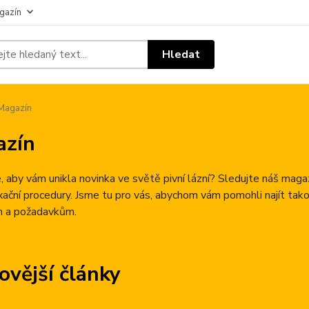
gazín
Hledat
Magazín
azín
 aby vám unikla novinka ve světě pivní lázní? Sledujte náš mag
axační procedury. Jsme tu pro vás, abychom vám pomohli najít tak
 a požadavkům.
ovější články