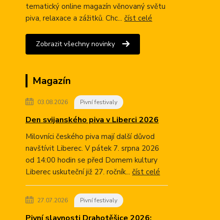
tematický online magazín věnovaný světu
piva, relaxace a zážitků. Chc...
číst celé
Zobrazit všechny novinky
Magazín
03.08.2026
Pivní festivaly
Den svijanského piva v Liberci 2026
Milovníci českého piva mají další důvod
navštívit Liberec. V pátek 7. srpna 2026
od 14:00 hodin se před Domem kultury
Liberec uskuteční již 27. ročník...
číst celé
27.07.2026
Pivní festivaly
Pivní slavnosti Drahotěšice 2026: