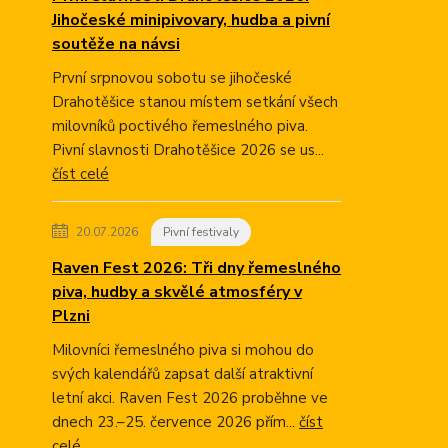
Jihočeské minipivovary, hudba a pivní
soutěže na návsi
První srpnovou sobotu se jihočeské
Drahotěšice stanou místem setkání všech
milovníků poctivého řemeslného piva.
Pivní slavnosti Drahotěšice 2026 se us...
číst celé
20.07.2026
Pivní festivaly
Raven Fest 2026: Tři dny řemeslného
piva, hudby a skvělé atmosféry v
Plzni
Milovníci řemeslného piva si mohou do
svých kalendářů zapsat další atraktivní
letní akci. Raven Fest 2026 proběhne ve
dnech 23.–25. července 2026 přím...
číst
celé