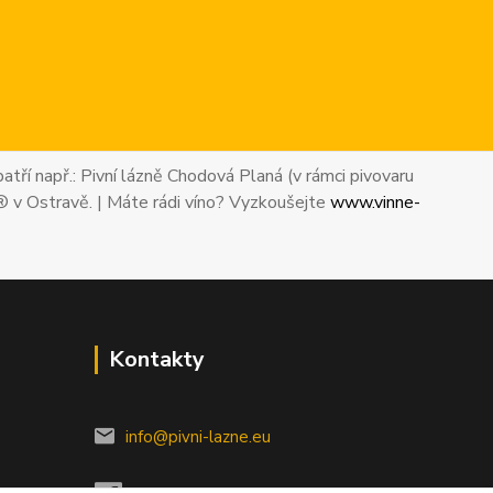
atří např.: Pivní lázně Chodová Planá (v rámci pivovaru
® v Ostravě. | Máte rádi víno? Vyzkoušejte
www.vinne-
Kontakty
info@pivni-lazne.eu