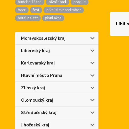
hudební lázně
pivní hotel
prague
beer
fest
pivní slavnosti tábor
hotel palcát
pivni akce
Líbil 
Moravskoslezský kraj
Liberecký kraj
Karlovarský kraj
Hlavní město Praha
Zlínský kraj
Olomoucký kraj
Středočeský kraj
Jihočeský kraj