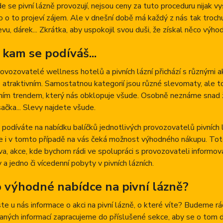
kde se pivní lázně provozují, nejsou ceny za tuto proceduru nijak 
o o to projeví zájem. Ale v dnešní době má každý z nás tak trochu 
levu, dárek... Zkrátka, aby uspokojil svou duši, že získal něco výho
 kam se podíváš...
rovozovatelé wellness hotelů a pivních lázní přichází s různými a
e atraktivním. Samostatnou kategorií jsou různé slevomaty, ale t
ím trendem, který nás obklopuje všude. Osobně neznáme snad žá
sačka... Slevy najdete všude.
podíváte na nabídku balíčků jednotlivých provozovatelů pivních 
že i v tomto případě na vás čeká možnost výhodného nákupu. Toto 
va, akce, kde bychom rádi ve spolupráci s provozovateli informova
 a jedno či vícedenní pobyty v pivních lázních.
o výhodné nabídce na pivní lázně?
ste u nás informace o akci na pivní lázně, o které víte? Budeme 
aných informací zapracujeme do příslušené sekce, aby se o tom doz