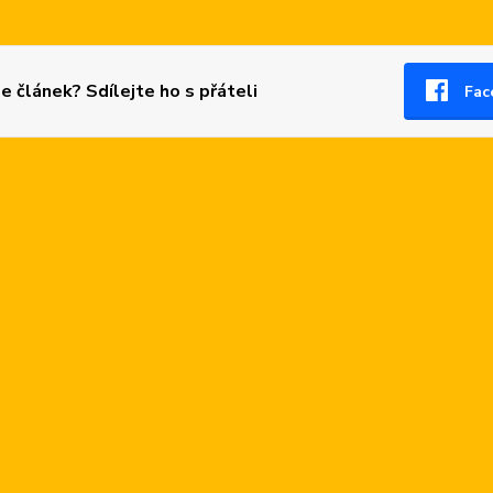
se článek? Sdílejte ho s přáteli
Fac