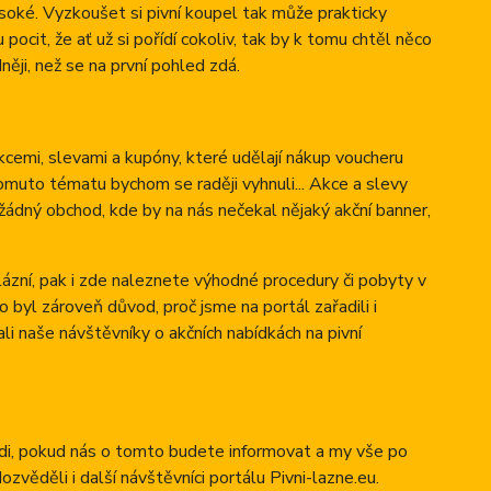
vysoké. Vyzkoušet si pivní koupel tak může prakticky
pocit, že ať už si pořídí cokoliv, tak by k tomu chtěl něco
dněji, než se na první pohled zdá.
kcemi, slevami a kupóny, které udělají nákup voucheru
omuto tématu bychom se raději vyhnuli... Akce a slevy
dný obchod, kde by na nás nečekal nějaký akční banner,
lázní, pak i zde naleznete výhodné procedury či pobyty v
byl zároveň důvod, proč jsme na portál zařadili i
li naše návštěvníky o akčních nabídkách na pivní
rádi, pokud nás o tomto budete informovat a my vše po
věděli i další návštěvníci portálu Pivni-lazne.eu.