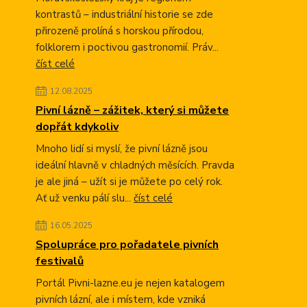
kontrastů – industriální historie se zde
přirozeně prolíná s horskou přírodou,
folklorem i poctivou gastronomií. Práv...
číst celé
12.08.2025
Pivní lázně – zážitek, který si můžete
dopřát kdykoliv
Mnoho lidí si myslí, že pivní lázně jsou
ideální hlavně v chladných měsících. Pravda
je ale jiná – užít si je můžete po celý rok.
Ať už venku pálí slu...
číst celé
16.05.2025
Spolupráce pro pořadatele pivních
festivalů
Portál Pivni-lazne.eu je nejen katalogem
pivních lázní, ale i místem, kde vzniká