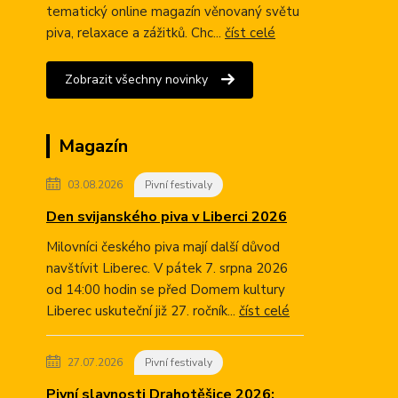
tematický online magazín věnovaný světu
piva, relaxace a zážitků. Chc...
číst celé
Zobrazit všechny novinky
Magazín
03.08.2026
Pivní festivaly
Den svijanského piva v Liberci 2026
Milovníci českého piva mají další důvod
navštívit Liberec. V pátek 7. srpna 2026
od 14:00 hodin se před Domem kultury
Liberec uskuteční již 27. ročník...
číst celé
27.07.2026
Pivní festivaly
Pivní slavnosti Drahotěšice 2026: