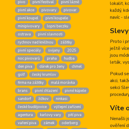
pivo
pivní festival
pivní lázně
lokalit, 
každý, kd
pivní akce
pivovary
pivovar
navíc - s
pivní koupel
pivní koupele
minipivovary
lopni beczku
Slevy
ostrava
pivní slavnosti
Proto i p
rychnov nad kněžnou
zážitky
ještě víc
pivní speciály
svijany
2025
jsou módn
noc pivovarů
praha
hudba
leták, vy
den piva
dárek pro ženy
chmel
Pokud se 
golf
český krumlov
akci, tak
firma na zážitky
malá morávka
sekci Sle
brans
pivní chlazení
pivné kúpele
procedury
sandorf
žižkov
ninkasi
Víte 
české budějovice
výčepní zařízení
agentura
karlovy vary
pití piva
Nenašli j
vaření piva
zámek
oderberg
ověření d