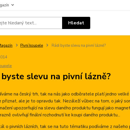
gazín
Hledat
Magazín
Pivní koupele
Rádi byste slevu na pivní lázně?
2014
koupele
 byste slevu na pivní lázně?
íváme na český trh, tak na nás jako odběratele platí jedno velké
přiznat, ale je to opravdu tak. Nezáleží vůbec na tom, o jaký sorti
značení upozorňující na slevu daného produktu fungují jako magne
razně ovlivňují finální rozhodnutí ke koupi daného produktu...
ál o pivních lázních, tak se na tuto tématiku podíváme z našeho 