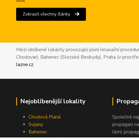
Zobrazit všechny články
Mezi oblíbené lokality provozující pivní relaxační proced
Chodovar), Bahenec (Slezské Beskydy), Praha (v prostře
lazne.cz
.
Nejoblíbenější lokality
Propaga
Chodová Planá
Společně na
Svijany
propagaci na
Bahenec
lázní, propag