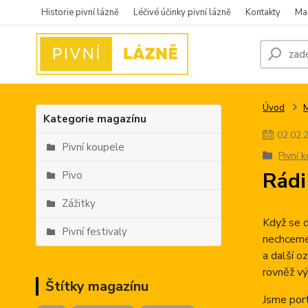
Historie pivní lázně
Léčivé účinky pivní lázně
Kontakty
Ma
Úvod
Kategorie magazínu
02
.
02
.
Pivní koupele
Pivní 
Rádi
Pivo
Zážitky
Když se d
Pivní festivaly
nechceme 
a další o
rovněž vý
Štítky magazínu
Jsme port