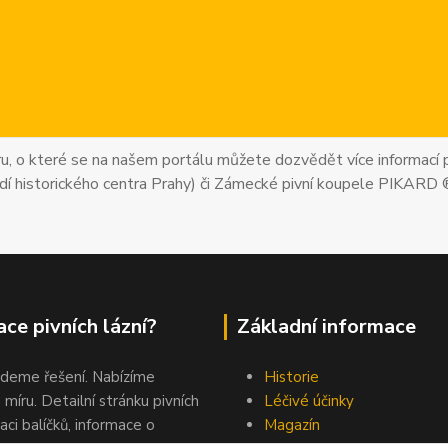
uru, o které se na našem portálu můžete dozvědět více informací p
dí historického centra Prahy) či Zámecké pivní koupele PIKARD 
ce pivních lázní?
Základní informace
jdeme řešení. Nabízíme
Historie
 míru. Detailní stránku pivních
Léčivé účinky
aci balíčků, informace o
Magazín