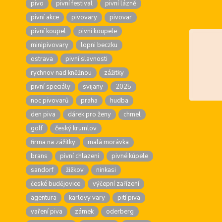
pivo
pivní festival
pivní lázně
pivní akce
pivovary
pivovar
pivní koupel
pivní koupele
minipivovary
lopni beczku
ostrava
pivní slavnosti
rychnov nad kněžnou
zážitky
pivní speciály
svijany
2025
noc pivovarů
praha
hudba
den piva
dárek pro ženy
chmel
golf
český krumlov
firma na zážitky
malá morávka
brans
pivní chlazení
pivné kúpele
sandorf
žižkov
ninkasi
české budějovice
výčepní zařízení
agentura
karlovy vary
pití piva
vaření piva
zámek
oderberg