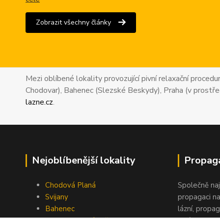
Zobrazit všechny články
Mezi oblíbené lokality provozující pivní relaxační proced
Chodovar), Bahenec (Slezské Beskydy), Praha (v prostře
lazne.cz
.
Nejoblíbenější lokality
Propaga
Chodová Planá
Společně na
Svijany
propagaci na
Bahenec
lázní, propag