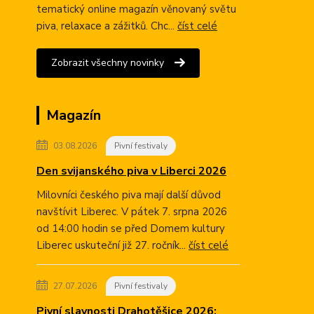
tematický online magazín věnovaný světu
piva, relaxace a zážitků. Chc...
číst celé
Zobrazit všechny novinky
Magazín
03.08.2026
Pivní festivaly
Den svijanského piva v Liberci 2026
Milovníci českého piva mají další důvod
navštívit Liberec. V pátek 7. srpna 2026
od 14:00 hodin se před Domem kultury
Liberec uskuteční již 27. ročník...
číst celé
27.07.2026
Pivní festivaly
Pivní slavnosti Drahotěšice 2026: