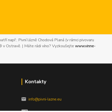
atří např.: Pivní lázně Chodová Planá (v rámci pivovaru
® v Ostravě. | Máte rádi víno? Vyzkoušejte
www.vinne-
Kontakty
info@pivni-lazne.eu