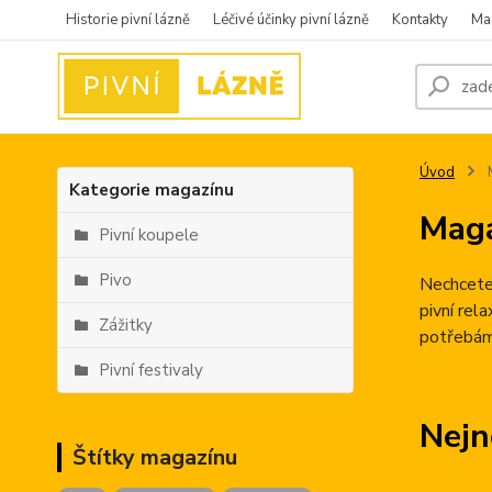
Historie pivní lázně
Léčivé účinky pivní lázně
Kontakty
Ma
Úvod
Kategorie magazínu
Mag
Pivní koupele
Pivo
Nechcete,
pivní rel
Zážitky
potřebám
Pivní festivaly
Nejn
Štítky magazínu