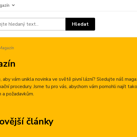
gazín
Hledat
Magazín
azín
 aby vám unikla novinka ve světě pivní lázní? Sledujte náš mag
axační procedury. Jsme tu pro vás, abychom vám pomohli najít tak
 a požadavkům.
ovější články