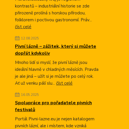
kontrastů – industriální historie se zde
přirozeně prolíná s horskou přírodou,
folklorem i poctivou gastronomií. Práv...
číst celé
12.08.2025
Pivní lázně – zážitek, který si můžete
dopřát kdykoliv
Mnoho lidí si myslí, že pivní lázně jsou
ideální hlavně v chladných měsících. Pravda
je ale jiná – užít si je můžete po celý rok.
Ať už venku pálí slu...
číst celé
16.05.2025
Spolupráce pro pořadatele pivních
festivalů
Portál Pivni-lazne.eu je nejen katalogem
pivních lázní, ale i místem, kde vzniká