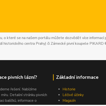
uru, o které se na našem portálu můžete dozvědět více informací p
dí historického centra Prahy) či Zámecké pivní koupele PIKARD 
ce pivních lázní?
Základní informace
jdeme řešení. Nabízíme
Historie
 míru. Detailní stránku pivních
Léčivé účinky
aci balíčků, informace o
Magazín