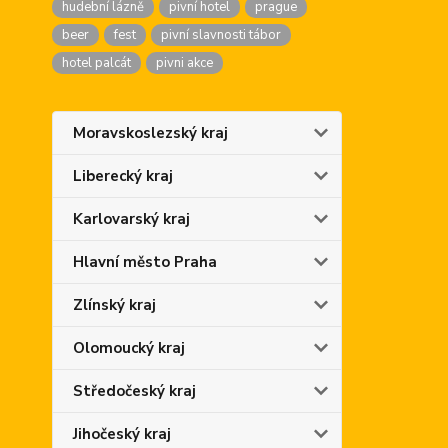
hudební lázně
pivní hotel
prague
beer
fest
pivní slavnosti tábor
hotel palcát
pivni akce
Moravskoslezský kraj
Liberecký kraj
Karlovarský kraj
Hlavní město Praha
Zlínský kraj
Olomoucký kraj
Středočeský kraj
Jihočeský kraj