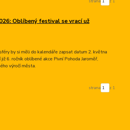
strana
z 1
26: Oblíbený festival se vrací už
sféry by si měli do kalendáře zapsat datum 2. května
již 6. ročník oblíbené akce Pivní Pohoda Jaroměř,
ného výročí města.
strana
z 1