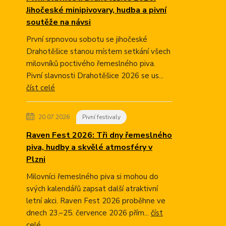
Jihočeské minipivovary, hudba a pivní
soutěže na návsi
První srpnovou sobotu se jihočeské
Drahotěšice stanou místem setkání všech
milovníků poctivého řemeslného piva.
Pivní slavnosti Drahotěšice 2026 se us...
číst celé
20.07.2026
Pivní festivaly
Raven Fest 2026: Tři dny řemeslného
piva, hudby a skvělé atmosféry v
Plzni
Milovníci řemeslného piva si mohou do
svých kalendářů zapsat další atraktivní
letní akci. Raven Fest 2026 proběhne ve
dnech 23.–25. července 2026 přím...
číst
celé