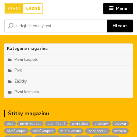
Menu
Hledat
Kategorie magazínu
Pivní koupele
Pivo
Zážitky
Pivní festivaly
Štítky magazínu
pivo
pivní festival
pivní lázně
pivní akce
pivovary
pivovar
pivní koupel
pivní koupele
minipivovary
lopni beczku
ostrava