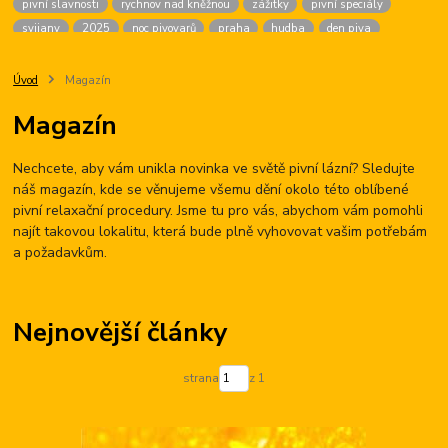
pivní slavnosti
rychnov nad kněžnou
zážitky
pivní speciály
svijany
2025
noc pivovarů
praha
hudba
den piva
dárek pro ženy
chmel
golf
český krumlov
firma na zážitky
malá morávka
brans
pivní chlazení
pivné kúpele
sandorf
Úvod
Magazín
žižkov
ninkasi
české budějovice
výčepní zařízení
agentura
Magazín
karlovy vary
pití piva
vaření piva
zámek
oderberg
hudební lázně
pivní hotel
prague
beer
fest
Nechcete, aby vám unikla novinka ve světě pivní lázní? Sledujte
pivní slavnosti tábor
hotel palcát
pivni akce
náš magazín, kde se věnujeme všemu dění okolo této oblíbené
pivní relaxační procedury. Jsme tu pro vás, abychom vám pomohli
najít takovou lokalitu, která bude plně vyhovovat vašim potřebám
a požadavkům.
Nejnovější články
strana
z 1