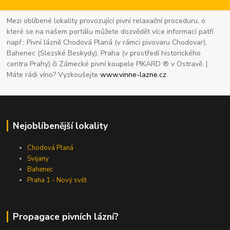
Mezi oblíbené lokality provozující pivní relaxační proceduru, o
které se na našem portálu můžete dozvědět více informací patří
např.: Pivní lázně Chodová Planá (v rámci pivovaru Chodovar),
Bahenec (Slezské Beskydy), Praha (v prostředí historického
centra Prahy) či Zámecké pivní koupele PIKARD ® v Ostravě. |
Máte rádi víno? Vyzkoušejte
www.vinne-lazne.cz
.
Nejoblíbenější lokality
Chodová Planá
Svijany
Bahenec
Praha 1 - Nový svět
Propagace pivních lázní?