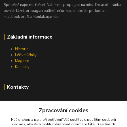
Společně najdeme řešení. Nabízíme propagaci na míru. Detailní stránku
pivních lázní, propagaci balíčků, informace o akcích, podpora na
Facebook profilu. Kontaktujte nás.
Základní informace
Historie
Léčivé účinky
Magazín
Kontakty
Kontakty
info@pivni-lazne.eu
Zpracování cookies
Náš e-shop a partneři potřebují Váš
souhlas
s použitím souborů
cookies, aby Vám mohli zobrazovat informace týkající se Vašich