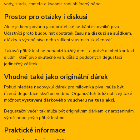
vody, sladu, chmele a kvasnic rodí oblíbený nápoj.
Prostor pro otázky i diskusi
Akce je koncipována jako přátelské setkání milovníků piva.
Účastníci proto budou mít dostatek času na
diskuzi se sládkem
,
otázky o výrobě piva nebo sdílení vlastních zkušeností.
Taková příležitost se nenabízí každý den – a právě osobní kontakt
s lidmi, kteří pivo skutečně vaří, dělá z podobných degustací
jedinečný zážitek.
Vhodné také jako originální dárek
Pokud hledáte neobvyklý dárek pro milovníka piva, může být
řízená degustace skvělou volbou. Organizátoři totiž nabízejí také
možnost
vystavení dárkového voucheru na tuto akci
.
Degustační večer tak může být originálním dárkem k narozeninám,
výročí nebo jiným příležitostem.
Praktické informace