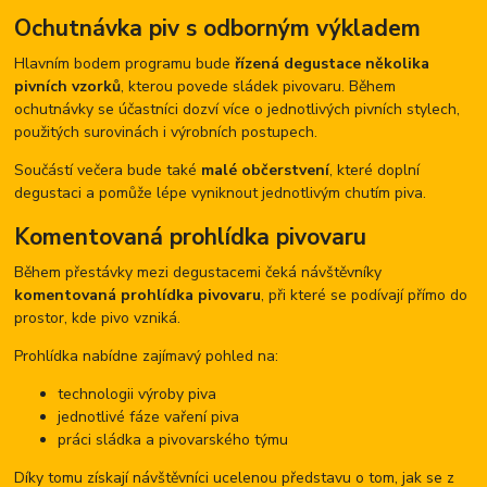
Ochutnávka piv s odborným výkladem
Hlavním bodem programu bude
řízená degustace několika
pivních vzorků
, kterou povede sládek pivovaru. Během
ochutnávky se účastníci dozví více o jednotlivých pivních stylech,
použitých surovinách i výrobních postupech.
Součástí večera bude také
malé občerstvení
, které doplní
degustaci a pomůže lépe vyniknout jednotlivým chutím piva.
Komentovaná prohlídka pivovaru
Během přestávky mezi degustacemi čeká návštěvníky
komentovaná prohlídka pivovaru
, při které se podívají přímo do
prostor, kde pivo vzniká.
Prohlídka nabídne zajímavý pohled na:
technologii výroby piva
jednotlivé fáze vaření piva
práci sládka a pivovarského týmu
Díky tomu získají návštěvníci ucelenou představu o tom, jak se z