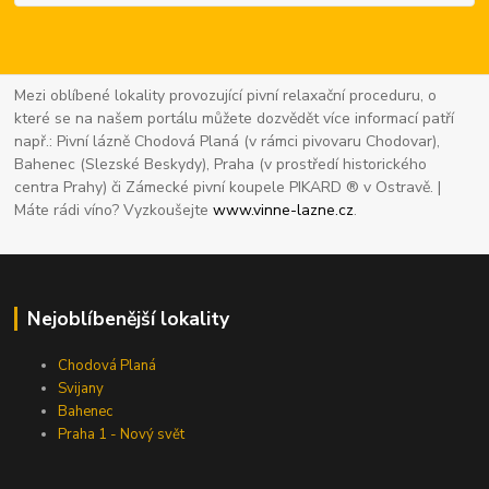
Mezi oblíbené lokality provozující pivní relaxační proceduru, o
které se na našem portálu můžete dozvědět více informací patří
např.: Pivní lázně Chodová Planá (v rámci pivovaru Chodovar),
Bahenec (Slezské Beskydy), Praha (v prostředí historického
centra Prahy) či Zámecké pivní koupele PIKARD ® v Ostravě. |
Máte rádi víno? Vyzkoušejte
www.vinne-lazne.cz
.
Nejoblíbenější lokality
Chodová Planá
Svijany
Bahenec
Praha 1 - Nový svět