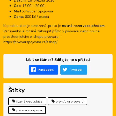
Datum:
26. března 2026
Čas:
17:00 – 20:00
Místo:
Pivovar Spojovna
Cena:
600 Kč / osoba
Kapacita akce je omezená, proto je
nutná rezervace předem
.
Vstupenky je možné zakoupit přímo v pivovaru nebo online
prostřednictvím e-shopu pivovaru -
https://pivovarspojovna.cz/eshop/.
Líbil se článek? Sdílejte ho s přáteli
Facebook
Twitter
Štítky
řízená degustace
prohlídka pivovaru
pivovar spojovna