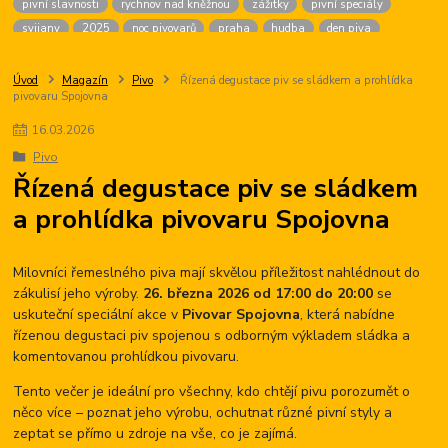
pivní slavnosti
rychnov nad kněžnou
zážitky
pivní speciály
svijany
2025
noc pivovarů
praha
hudba
den piva
dárek pro ženy
chmel
golf
český krumlov
firma na zážitky
malá morávka
brans
pivní chlazení
pivné kúpele
sandorf
Úvod
Magazín
Pivo
Řízená degustace piv se sládkem a prohlídka
pivovaru Spojovna
žižkov
ninkasi
české budějovice
výčepní zařízení
agentura
karlovy vary
pití piva
vaření piva
zámek
oderberg
16
.
03
.
2026
hudební lázně
pivní hotel
prague
beer
fest
Pivo
pivní slavnosti tábor
hotel palcát
pivni akce
Řízená degustace piv se sládkem
a prohlídka pivovaru Spojovna
Milovníci řemeslného piva mají skvělou příležitost nahlédnout do
zákulisí jeho výroby.
26. března 2026 od 17:00 do 20:00
se
uskuteční speciální akce v
Pivovar Spojovna
, která nabídne
řízenou degustaci piv spojenou s odborným výkladem sládka a
komentovanou prohlídkou pivovaru.
Tento večer je ideální pro všechny, kdo chtějí pivu porozumět o
něco více – poznat jeho výrobu, ochutnat různé pivní styly a
zeptat se přímo u zdroje na vše, co je zajímá.