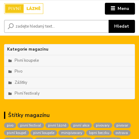
Menu
Hledat
Kategorie magazínu
Pivní koupele
Pivo
Zážitky
Pivní festivaly
Štítky magazínu
pivo
pivní festival
pivní lázně
pivní akce
pivovary
pivovar
pivní koupel
pivní koupele
minipivovary
lopni beczku
ostrava