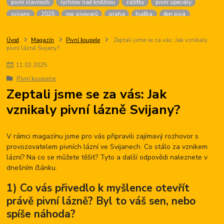
pivní slavnosti
rychnov nad kněžnou
zážitky
pivní speciály
svijany
2025
noc pivovarů
praha
hudba
den piva
dárek pro ženy
chmel
golf
český krumlov
firma na zážitky
malá morávka
brans
pivní chlazení
pivné kúpele
sandorf
Úvod
Magazín
Pivní koupele
Zeptali jsme se za vás: Jak vznikaly
pivní lázně Svijany?
žižkov
ninkasi
české budějovice
výčepní zařízení
agentura
karlovy vary
pití piva
vaření piva
zámek
oderberg
11
.
02
.
2025
hudební lázně
pivní hotel
prague
beer
fest
Pivní koupele
pivní slavnosti tábor
hotel palcát
pivni akce
Zeptali jsme se za vás: Jak
vznikaly pivní lázně Svijany?
V rámci magazínu jsme pro vás připravili zajímavý rozhovor s
provozovatelem pivních lázní ve Svijanech. Co stálo za vznikem
lázní? Na co se můžete těšit? Tyto a další odpovědi naleznete v
dnešním článku.
1) Co vás přivedlo k myšlence otevřít
právě pivní lázně? Byl to váš sen, nebo
spíše náhoda?