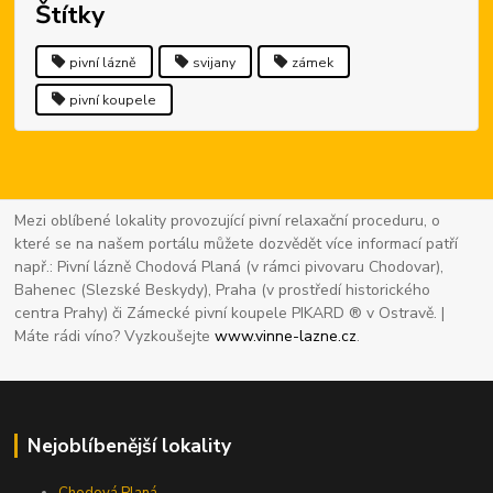
Štítky
pivní lázně
svijany
zámek
pivní koupele
Mezi oblíbené lokality provozující pivní relaxační proceduru, o
které se na našem portálu můžete dozvědět více informací patří
např.: Pivní lázně Chodová Planá (v rámci pivovaru Chodovar),
Bahenec (Slezské Beskydy), Praha (v prostředí historického
centra Prahy) či Zámecké pivní koupele PIKARD ® v Ostravě. |
Máte rádi víno? Vyzkoušejte
www.vinne-lazne.cz
.
Nejoblíbenější lokality