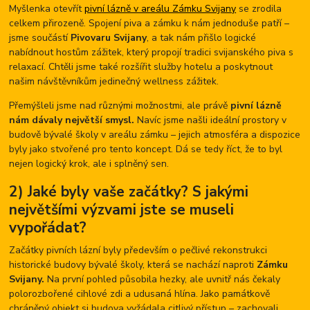
Myšlenka otevřít
pivní lázně v areálu Zámku Svijany
se zrodila
celkem přirozeně. Spojení piva a zámku k nám jednoduše patří –
jsme součástí
Pivovaru Svijany
, a tak nám přišlo logické
nabídnout hostům zážitek, který propojí tradici svijanského piva s
relaxací. Chtěli jsme také rozšířit služby hotelu a poskytnout
našim návštěvníkům jedinečný wellness zážitek.
Přemýšleli jsme nad různými možnostmi, ale právě
pivní lázně
nám dávaly největší smysl.
Navíc jsme našli ideální prostory v
budově bývalé školy v areálu zámku – jejich atmosféra a dispozice
byly jako stvořené pro tento koncept. Dá se tedy říct, že to byl
nejen logický krok, ale i splněný sen.
2) Jaké byly vaše začátky? S jakými
největšími výzvami jste se museli
vypořádat?
Začátky pivních lázní byly především o pečlivé rekonstrukci
historické budovy bývalé školy, která se nachází naproti
Zámku
Svijany.
Na první pohled působila hezky, ale uvnitř nás čekaly
polorozbořené cihlové zdi a udusaná hlína. Jako památkově
chráněný objekt si budova vyžádala citlivý přístup – zachovali