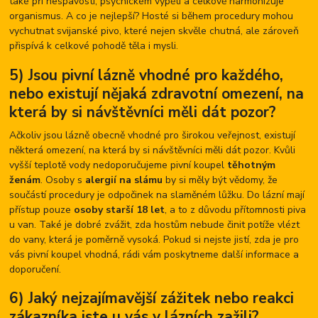
také při nespavosti, psychickém vypětí a celkově harmonizuje
organismus. A co je nejlepší? Hosté si během procedury mohou
vychutnat svijanské pivo, které nejen skvěle chutná, ale zároveň
přispívá k celkové pohodě těla i mysli.
5) Jsou pivní lázně vhodné pro každého,
nebo existují nějaká zdravotní omezení, na
která by si návštěvníci měli dát pozor?
Ačkoliv jsou lázně obecně vhodné pro širokou veřejnost, existují
některá omezení, na která by si návštěvníci měli dát pozor. Kvůli
vyšší teplotě vody nedoporučujeme pivní koupel
těhotným
ženám
. Osoby s
alergií na slámu
by si měly být vědomy, že
součástí procedury je odpočinek na slaměném lůžku. Do lázní mají
přístup pouze
osoby starší 18 let
, a to z důvodu přítomnosti piva
u van. Také je dobré zvážit, zda hostům nebude činit potíže vlézt
do vany, která je poměrně vysoká. Pokud si nejste jistí, zda je pro
vás pivní koupel vhodná, rádi vám poskytneme další informace a
doporučení.
6) Jaký nejzajímavější zážitek nebo reakci
zákazníka jste u vás v lázních zažili?