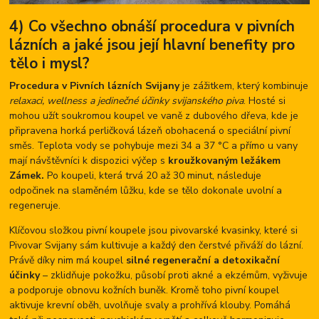
4) Co všechno obnáší procedura v pivních
lázních a jaké jsou její hlavní benefity pro
tělo i mysl?
Procedura v Pivních lázních Svijany
je zážitkem, který kombinuje
relaxaci, wellness a jedinečné účinky svijanského piva
. Hosté si
mohou užít soukromou koupel ve vaně z dubového dřeva, kde je
připravena horká perličková lázeň obohacená o speciální pivní
směs. Teplota vody se pohybuje mezi 34 a 37 °C a přímo u vany
mají návštěvníci k dispozici výčep s
kroužkovaným ležákem
Zámek.
Po koupeli, která trvá 20 až 30 minut, následuje
odpočinek na slaměném lůžku, kde se tělo dokonale uvolní a
regeneruje.
Klíčovou složkou pivní koupele jsou pivovarské kvasinky, které si
Pivovar Svijany sám kultivuje a každý den čerstvé přiváží do lázní.
Právě díky nim má koupel
silné regenerační a detoxikační
účinky
– zklidňuje pokožku, působí proti akné a ekzémům, vyživuje
a podporuje obnovu kožních buněk. Kromě toho pivní koupel
aktivuje krevní oběh, uvolňuje svaly a prohřívá klouby. Pomáhá