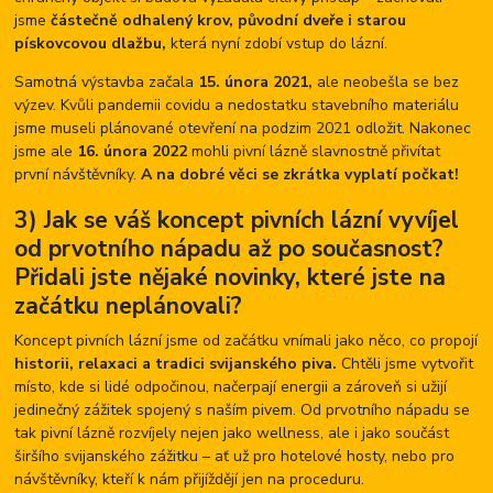
jsme
částečně odhalený krov, původní dveře i starou
pískovcovou dlažbu,
která nyní zdobí vstup do lázní.
Samotná výstavba začala
15. února 2021,
ale neobešla se bez
výzev. Kvůli pandemii covidu a nedostatku stavebního materiálu
jsme museli plánované otevření na podzim 2021 odložit. Nakonec
jsme ale
16. února 2022
mohli pivní lázně slavnostně přivítat
první návštěvníky.
A na dobré věci se zkrátka vyplatí počkat!
3) Jak se váš koncept pivních lázní vyvíjel
od prvotního nápadu až po současnost?
Přidali jste nějaké novinky, které jste na
začátku neplánovali?
Koncept pivních lázní jsme od začátku vnímali jako něco, co propojí
historii, relaxaci a tradici svijanského piva.
Chtěli jsme vytvořit
místo, kde si lidé odpočinou, načerpají energii a zároveň si užijí
jedinečný zážitek spojený s naším pivem. Od prvotního nápadu se
tak pivní lázně rozvíjely nejen jako wellness, ale i jako součást
širšího svijanského zážitku – ať už pro hotelové hosty, nebo pro
návštěvníky, kteří k nám přijíždějí jen na proceduru.