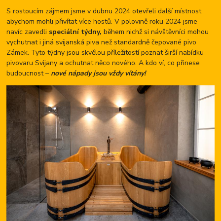
S rostoucím zájmem jsme v dubnu 2024 otevřeli další místnost,
abychom mohli přivítat více hostů. V polovině roku 2024 jsme
navíc zavedli
speciální týdny,
během nichž si návštěvníci mohou
vychutnat i jiná svijanská piva než standardně čepované pivo
Zámek. Tyto týdny jsou skvělou příležitostí poznat širší nabídku
pivovaru Svijany a ochutnat něco nového. A kdo ví, co přinese
budoucnost –
nové nápady jsou vždy vítány!