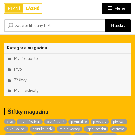
Menu
Hledat
Kategorie magazínu
Pivní koupele
Pivo
Zážitky
Pivní festivaly
Štítky magazínu
pivo
pivní festival
pivní lázně
pivní akce
pivovary
pivovar
pivní koupel
pivní koupele
minipivovary
lopni beczku
ostrava