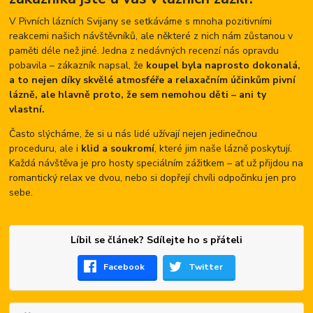
V Pivních lázních Svijany se setkáváme s mnoha pozitivními
reakcemi našich návštěvníků, ale některé z nich nám zůstanou v
paměti déle než jiné. Jedna z nedávných recenzí nás opravdu
pobavila – zákazník napsal, že
koupel byla naprosto dokonalá,
a to nejen díky skvělé atmosféře a relaxačním účinkům pivní
lázně, ale hlavně proto, že sem nemohou děti – ani ty
vlastní.
Často slýcháme, že si u nás lidé užívají nejen jedinečnou
proceduru, ale i
klid a soukromí
, které jim naše lázně poskytují.
Každá návštěva je pro hosty speciálním zážitkem – ať už přijdou na
romantický relax ve dvou, nebo si dopřejí chvíli odpočinku jen pro
sebe.
Líbil se článek? Sdílejte ho s přáteli
Facebook
Twitter