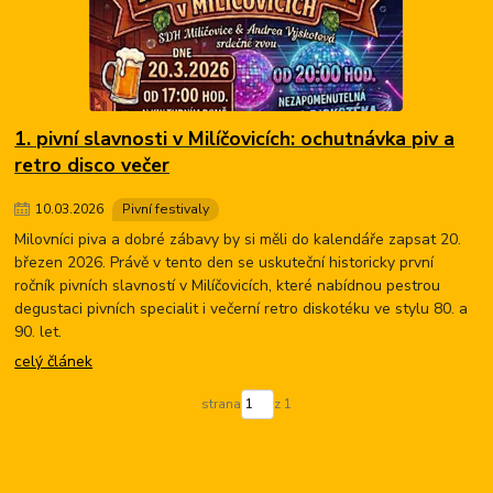
1. pivní slavnosti v Milíčovicích: ochutnávka piv a
retro disco večer
10
.
03
.
2026
Pivní festivaly
Milovníci piva a dobré zábavy by si měli do kalendáře zapsat 20.
březen 2026. Právě v tento den se uskuteční historicky první
ročník pivních slavností v Milíčovicích, které nabídnou pestrou
degustaci pivních specialit i večerní retro diskotéku ve stylu 80. a
90. let.
celý článek
strana
z 1