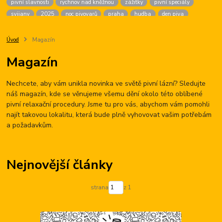
pivní slavnosti
rychnov nad kněžnou
zážitky
pivní speciály
svijany
2025
noc pivovarů
praha
hudba
den piva
dárek pro ženy
chmel
golf
český krumlov
firma na zážitky
malá morávka
brans
pivní chlazení
pivné kúpele
sandorf
Úvod
Magazín
žižkov
ninkasi
české budějovice
výčepní zařízení
agentura
Magazín
karlovy vary
pití piva
vaření piva
zámek
oderberg
hudební lázně
pivní hotel
prague
beer
fest
Nechcete, aby vám unikla novinka ve světě pivní lázní? Sledujte
pivní slavnosti tábor
hotel palcát
pivni akce
náš magazín, kde se věnujeme všemu dění okolo této oblíbené
pivní relaxační procedury. Jsme tu pro vás, abychom vám pomohli
najít takovou lokalitu, která bude plně vyhovovat vašim potřebám
a požadavkům.
Nejnovější články
strana
z 1