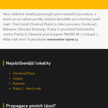
Mezi oblíbené lokality provozující pivní relaxační proceduru, o
které se na našem portálu můžete dozvědět více informací patří
např.: Pivní lázně Chodová Planá (v rámci pivovaru Chodovar),
Bahenec (Slezské Beskydy), Praha (v prostředí historického
centra Prahy) či Zámecké pivní koupele PIKARD ® v Ostravě. |
Máte rádi víno? Vyzkoušejte
www.vinne-lazne.cz
.
Nejoblíbenější lokality
Chodová Planá
Svijany
Bahenec
Praha 1 - Nový svět
Propagace pivních lázní?