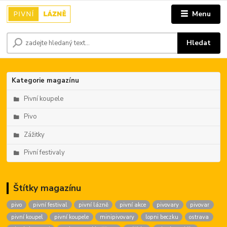
Menu
Hledat
Kategorie magazínu
Pivní koupele
Pivo
Zážitky
Pivní festivaly
Štítky magazínu
pivo
pivní festival
pivní lázně
pivní akce
pivovary
pivovar
pivní koupel
pivní koupele
minipivovary
lopni beczku
ostrava