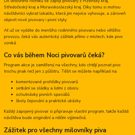
Do letošního ročníku se zapojí pivovary z
Plzeňský kraj
,
Středočeský kraj
a
Moravskoslezský kraj
. Díky tomu si mohou
návštěvníci vybrat lokalitu, která jim nejvíce vyhovuje, a zároveň
objevit nové pivovary i pivní styly.
Ať už se vydáte do menšího rodinného pivovaru nebo většího
provozu, čeká vás autentický zážitek přímo v místech, kde pivo
vzniká.
Co vás během Noci pivovarů čeká?
Program akce je zaměřený na všechny, kdo chtějí poznat pivo
trochu jinak než jen z půllitru. Těšit se můžete například na:
komentované prohlídky pivovarů
setkání se sládky a lidmi z oboru
ochutnávky pivních speciálů
školy čepování a praktické ukázky
Každý zapojený pivovar si připravuje vlastní program, takže každá
návštěva bude originální a něčím výjimečná.
Zážitek pro všechny milovníky piva