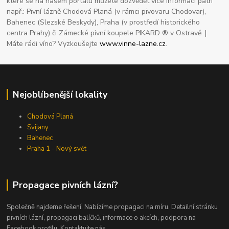
které se na našem portálu můžete dozvědět více informací patří
např.: Pivní lázně Chodová Planá (v rámci pivovaru Chodovar),
Bahenec (Slezské Beskydy), Praha (v prostředí historického
centra Prahy) či Zámecké pivní koupele PIKARD ® v Ostravě. |
Máte rádi víno? Vyzkoušejte
www.vinne-lazne.cz
.
Nejoblíbenější lokality
Chodová Planá
Svijany
Bahenec
Praha 1 - Nový svět
Propagace pivních lázní?
Společně najdeme řešení. Nabízíme propagaci na míru. Detailní stránku
pivních lázní, propagaci balíčků, informace o akcích, podpora na
Facebook profilu. Kontaktujte nás.