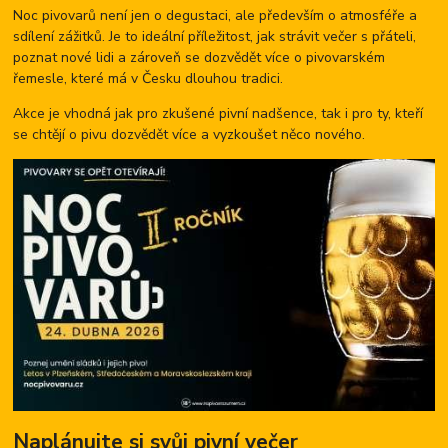
Noc pivovarů není jen o degustaci, ale především o atmosféře a
sdílení zážitků. Je to ideální příležitost, jak strávit večer s přáteli,
poznat nové lidi a zároveň se dozvědět více o pivovarském
řemesle, které má v Česku dlouhou tradici.
Akce je vhodná jak pro zkušené pivní nadšence, tak i pro ty, kteří
se chtějí o pivu dozvědět více a vyzkoušet něco nového.
Naplánujte si svůj pivní večer