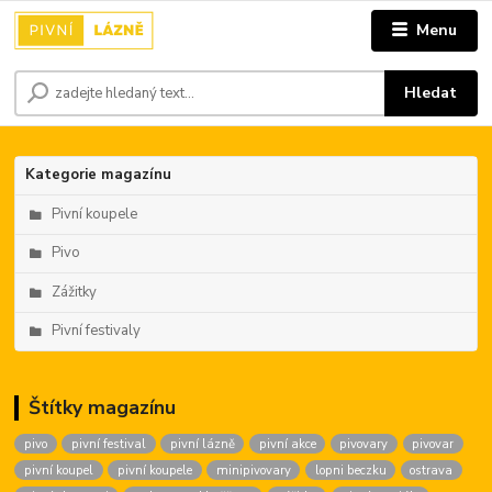
Menu
Hledat
Kategorie magazínu
Pivní koupele
Pivo
Zážitky
Pivní festivaly
Štítky magazínu
pivo
pivní festival
pivní lázně
pivní akce
pivovary
pivovar
pivní koupel
pivní koupele
minipivovary
lopni beczku
ostrava