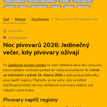
pivní slavnosti
rychnov nad kněžnou
zážitky
pivní speciály
svijany
2025
noc pivovarů
praha
hudba
den piva
dárek pro ženy
chmel
golf
český krumlov
firma na zážitky
malá morávka
brans
pivní chlazení
pivné kúpele
sandorf
Úvod
Magazín
Pivní festivaly
Noc pivovarů 2026: Jedinečný večer,
kdy pivovary ožívají
žižkov
ninkasi
české budějovice
výčepní zařízení
agentura
karlovy vary
pití piva
vaření piva
zámek
oderberg
13
.
04
.
2026
hudební lázně
pivní hotel
prague
beer
fest
Pivní festivaly
pivní slavnosti tábor
hotel palcát
pivni akce
Noc pivovarů 2026: Jedinečný
večer, kdy pivovary ožívají
Po
úspěšném prvním ročníku
se vrací oblíbená akce Noc pivovarů,
která nabídne nevšední pohled do světa pivovarnictví.
II. ročník
se uskuteční v pátek 24. dubna 2026
a opět propojí milovníky
piva napříč regiony. Připravte se na večer, kdy se běžně
nepřístupná místa otevřou veřejnosti a pivovary ukážou své
zákulisí v plné kráse.
Pivovary napříč regiony