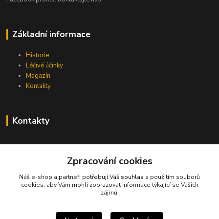
Základní informace
Historie
Léčivé účinky
Magazín
Kontakty
Kontakty
info@pivni-lazne.eu
Zpracování cookies
Náš e-shop a partneři potřebují Váš
souhlas
s použitím souborů
cookies, aby Vám mohli zobrazovat informace týkající se Vašich
zájmů.